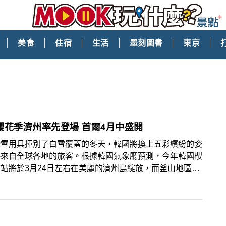
美食
住宿
生活
墨刻圖書
東京
櫻花季濟州率先登場 首爾4月中盛開
滑雪用具揮別了白雪覆蓋的冬天，韓國將換上五彩繽紛的姿
接來自全球各地的旅客。根據韓國氣象廳預測，今年韓國櫻
站將於3月24日左右在美麗的濟州島綻放，而釜山地區將
30日左右發現櫻花的美麗倩影，至於台灣旅客最喜愛的首
則預估在4月16日也可以看到滿櫻盛開的美景，整體開花
雖比歷年平均晚，但比起去年提早了4天盛開。