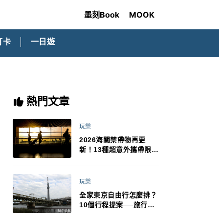
墨刻Book
MOOK
打卡
一日遊
熱門文章
玩樂
2026海關禁帶物再更
新！13種超意外攜帶限
制：猛健樂、直髮梳、藍
牙耳機、暖暖包都有事！
最高還罰百萬！注意事項
玩樂
一次看！
全家東京自由行怎麼排？
10個行程提案──旅行不
再有人喊累喊無聊 X 爸媽