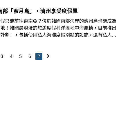
南部「蜜月島」，濟州享受度假風
度假只能前往東南亞？位於韓國南部海岸的濟州島也能成為
勝地！韓國最浪漫的旅遊度假村洋溢地中海風情，目前推出
月計劃」，包括使用私人海灘度假別墅的設施，還有私人晚
遊艇之旅，營造「蜜月島」氣氛。
3
4
5
6
7