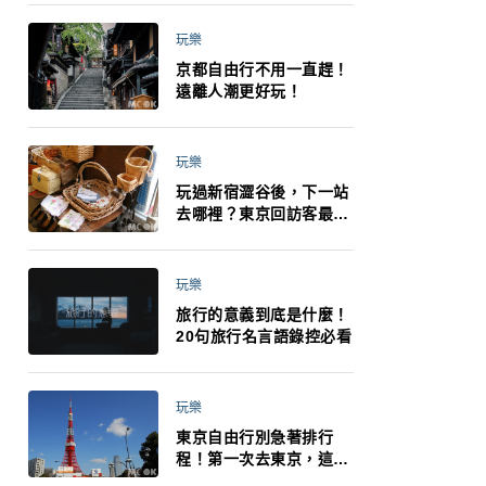
小孩都能找到喜歡的好玩
法！
玩樂
京都自由行不用一直趕！
遠離人潮更好玩！
玩樂
玩過新宿澀谷後，下一站
去哪裡？東京回訪客最推
薦下北澤
玩樂
旅行的意義到底是什麼！
20句旅行名言語錄控必看
玩樂
東京自由行別急著排行
程！第一次去東京，這10
件事更重要