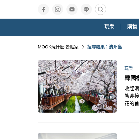
玩樂
購物
MOOK玩什麼‧景點家
搜尋結果：濟州島
玩樂
韓國
收起
態迎
花的首
於3月
爾地區
時間