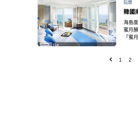
玩樂
韓國
海島
蜜月
「蜜
宴、
1
2