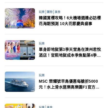
玩樂
購物
美食
韓國賞櫻攻略！6大機場週邊必訪櫻
花海期預測 10大花節慶典盛事
玩樂
單身即地獄第3季天堂島在濟州君悅
酒店！官熙地獄成本季焦點第4季確
定開拍成員IG帳號
玩樂
MSC 榮耀號早鳥優惠每艙折5000
元！水上滑水道樂高樂園F1官方合
作 施華洛世奇精品大道亮點一次看
玩樂
美食