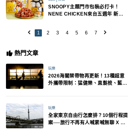
SNOOPY主題門市包裝必打卡！
NENE CHICKEN來台五週年 新口
味霜降韓國烤肉炸雞登台
1
2
3
4
5
6
7
熱門文章
玩樂
2026海關禁帶物再更新！13種超意
外攜帶限制：猛健樂、直髮梳、藍牙
耳機、暖暖包都有事！最高還罰百
萬！注意事項一次看！
玩樂
全家東京自由行怎麼排？10個行程提
案──旅行不再有人喊累喊無聊 X 爸
媽小孩都能找到喜歡的好玩法！