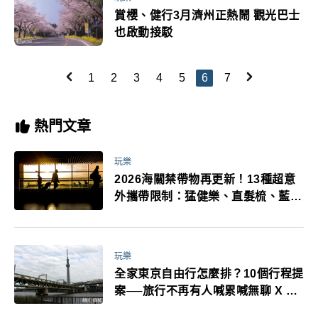
賞櫻、健行3月濟州正熱鬧 觀光巴士
也啟動接駁
1
2
3
4
5
6
7
熱門文章
玩樂
2026海關禁帶物再更新！13種超意
外攜帶限制：猛健樂、直髮梳、藍牙
耳機、暖暖包都有事！最高還罰百
萬！注意事項一次看！
玩樂
全家東京自由行怎麼排？10個行程提
案──旅行不再有人喊累喊無聊 X 爸
媽小孩都能找到喜歡的好玩法！