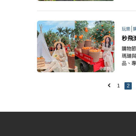
玩樂
秒飛
購物節
瑪璉與
品、
國感
1
2