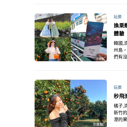
玩樂
換乘
體驗
韓國,
州島
們有
活動
編要介
玩樂
秒飛
橘子,
新竹
澄的果
置身