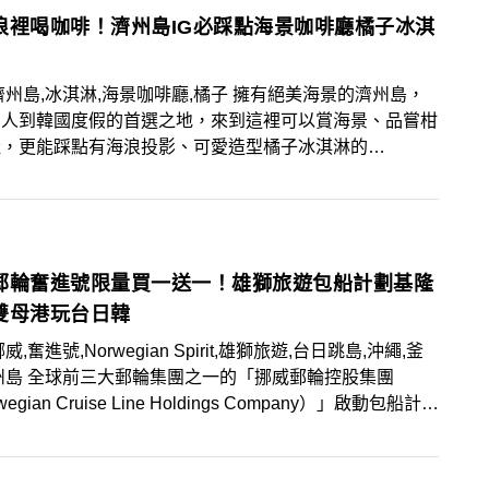
浪裡喝咖啡！濟州島IG必踩點海景咖啡廳橘子冰淇
濟州島,冰淇淋,海景咖啡廳,橘子 擁有絕美海景的濟州島，
多人到韓國度假的首選之地，來到這裡可以賞海景、品嘗柑
產，更能踩點有海浪投影、可愛造型橘子冰淇淋的
gely Jeju」，想要找最新濟州島海景咖啡廳的人，景編很
這一間喔！
郵輪奮進號限量買一送一！雄獅旅遊包船計劃基隆
雙母港玩台日韓
威,奮進號,Norwegian Spirit,雄獅旅遊,台日跳島,沖繩,釜
州島 全球前三大郵輪集團之一的「挪威郵輪控股集團
wegian Cruise Line Holdings Company）」啟動包船計
引進最新「挪威奮進號Norwegian Spirit」，於2024年
、高雄雙母港推出26趟次航程，台灣及亞洲旅客可領先
更升級、更貼心的國際郵輪觀光體驗。而雄獅及挪威郵輪兩