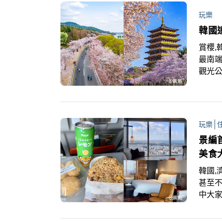
強攜
玩樂
台灣市
韓國
求，結
元的
賞櫻,
最南
觀光
機、
會把
玩樂
景編
美食
韓國,
甚至
中大
解原
機場