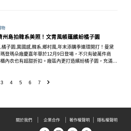
購物
濟州島拍韓系美照！文青風帳篷繽紛橘子園
,橘子園,異國感,韓系,鄉村風,年末添購季連環開打！曼黛
瑪登瑪朵廠慶嘉年華於12月9日登場，不只有破萬件商
專櫃內衣也有超甜折扣。廠區內更打造繽紛橘子園，充滿異
打卡裝置，隨手一拍都能拍出鄉村風格的韓系美照。
3
4
5
6
7
關於我們
企業合作
著作權聲明
隱私權聲明