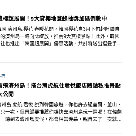
手引進挪威奮進號前來亞洲，配合亞洲各市場的旅遊復甦、
場2024預期快速成長的獎勵旅遊、個人及家庭旅遊需
追櫻超展開！9大賞櫻地登錄抽獎加碼倒數中
合港口經濟及周邊觀光資源，預估將為台灣創造逾20億
郵輪產業商機。
韓國,濟州島,櫻花 春暖花開，韓國櫻花自3月下旬起陸續自
端的濟州島一路向北綻放，推薦9大賞櫻景點！此外，韓國
公社也推出「韓國超展開」優惠活動，共計將送出摺疊手
藍牙耳機、行李箱與韓國來回機票等好禮，簡單登錄就有機
大獎帶回家！
住宿
首飛濟州島！搭台灣虎航住君悅飯店體驗私推景點
大公開
濟州島,虎航,君悅 說到韓國旅遊，你也許去過首爾、釜山，
不只一次，但景編要推薦你趕快去濟州島玩一遭喔！在韓劇
家一聽到去濟州島度假，都會相當羨慕，親自去了一次就了
因了！濟州島不只擁有自然、人文的魅力，一著陸、一走出
，就是滿滿的悠閒氛圍，太喜歡了～景編這次是搭台灣虎