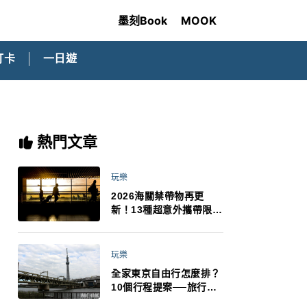
墨刻Book
MOOK
打卡
一日遊
熱門文章
玩樂
2026海關禁帶物再更
新！13種超意外攜帶限
制：猛健樂、直髮梳、藍
牙耳機、暖暖包都有事！
最高還罰百萬！注意事項
玩樂
一次看！
全家東京自由行怎麼排？
10個行程提案──旅行不
再有人喊累喊無聊 X 爸媽