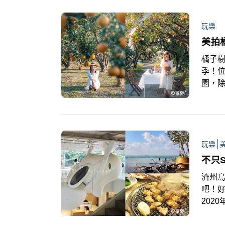
航、
觀光
玩樂
看看
美拍
橘子樹
季！位
園，除
以盡
動。
玩樂
不只
濟州島
吧！
202
疫後人