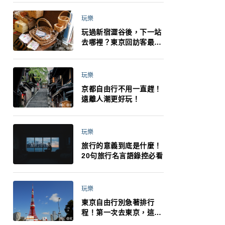
小孩都能找到喜歡的好玩
法！
玩樂
玩過新宿澀谷後，下一站
去哪裡？東京回訪客最推
薦下北澤
玩樂
京都自由行不用一直趕！
遠離人潮更好玩！
玩樂
旅行的意義到底是什麼！
20句旅行名言語錄控必看
玩樂
東京自由行別急著排行
程！第一次去東京，這10
件事更重要