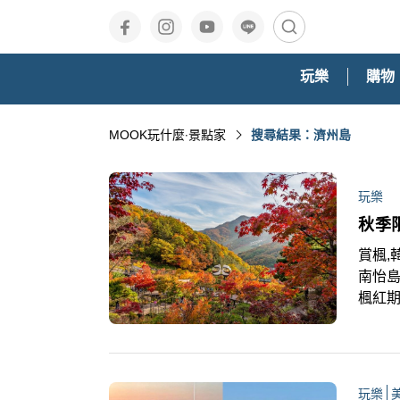
玩樂
購物
MOOK玩什麼‧景點家
搜尋結果：濟州島
玩樂
秋季
賞楓,
南怡島
楓紅期
峰，其
月29
壯觀楓
單！
玩樂