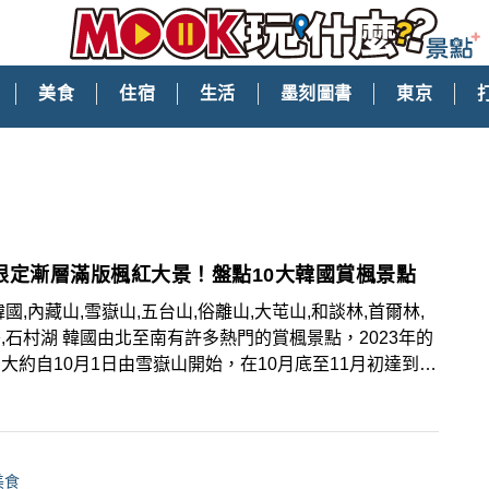
美食
住宿
生活
墨刻圖書
東京
限定漸層滿版楓紅大景！盤點10大韓國賞楓景點
韓國,內藏山,雪嶽山,五台山,俗離山,大芚山,和談林,首爾林,
,石村湖 韓國由北至南有許多熱門的賞楓景點，2023年的
大約自10月1日由雪嶽山開始，在10月底至11月初達到高
中智異山的楓紅高峰期為10月27日、濟州島漢拏山為10
日、北漢山為10月30日，而內藏山則為11月6日，推薦想賞
紅大景的旅人，將以下10大賞楓景點加入韓國旅遊清
美食