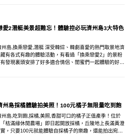
戀愛2潛艇美景超難忘！體驗控必玩濟州島3大特色
濟州島,換乘戀愛,潛艇 深受韓綜、韓劇喜愛的熱門取景地濟
，藏有各式有趣的體驗活動，有看過「換乘戀愛2」的景粉
沒有發現裏頭安排了好多適合情侶、閨蜜們一起體驗的好玩
，包括「換乘戀愛2」圭敏與知秀一起體驗的潛艇美景，景
紹3大特色體驗，到濟州島別忘了排入行程喔 !
濟州島採橘體驗拍美照！100元橘子無限量吃到飽
濟州島,吃到飽,採橘,美照,香甜可口的橘子正值產季！位於
的「桔滿緣休閒農場」即日起開放採橘，丘陵地上長滿黃澄
實，只要100元就能體驗自採橘子的樂趣，還能拍出宛如
於濟州島的韓風美照。