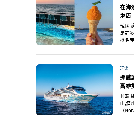
在海
淋店
韓國,
是許
橘名
「Hu
推薦
玩樂
挪威
高雄
郵輪,挪
山,濟
（Nor
劃，獨家
以基隆
享受