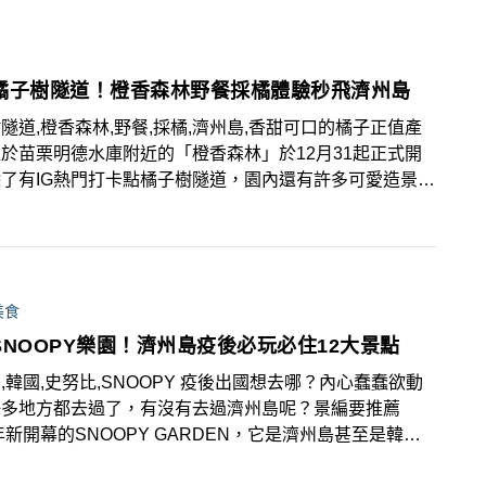
入住當地最高建築物濟州凱悅飯店，並且由濟州特別自治道
局、濟州觀光公社與韓國觀光公社導覽推薦，一起跟景編去
吧！
橘子樹隧道！橙香森林野餐採橘體驗秒飛濟州島
隧道,橙香森林,野餐,採橘,濟州島,香甜可口的橘子正值產
於苗栗明德水庫附近的「橙香森林」於12月31起正式開
了有IG熱門打卡點橘子樹隧道，園內還有許多可愛造景可
情美拍，今年更在元旦假期舉辦一系列野餐、手作課程活
美食
SNOOPY樂園！濟州島疫後必玩必住12大景點
,韓國,史努比,SNOOPY 疫後出國想去哪？內心蠢蠢欲動
好多地方都去過了，有沒有去過濟州島呢？景編要推薦
0年新開幕的SNOOPY GARDEN，它是濟州島甚至是韓國
氣新景點，再推薦12個濟州島必玩必住必吃景點喔！