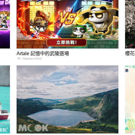
Artale 記憶中的武陵道場
櫻花
PR・Maplestory World