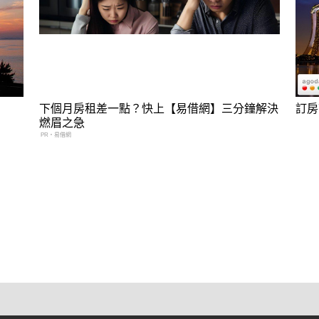
下個月房租差一點？快上【易借網】三分鐘解決
訂房
燃眉之急
PR・易借網