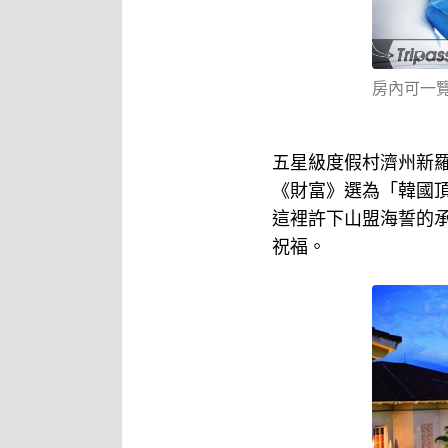
房內可一
五星級度假村濟州新
《財富》選為「韓國
這裡許下山盟海誓的
祝福。