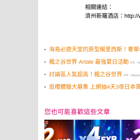
相關連結：
濟州新羅酒店：
http:/
海島必遊天堂的原型模里西斯！奢華
楓之谷世界 Artale 最強夏日活動
PR・Ma
討論區人氣超高！楓之谷世界
PR・Maples
追櫻體驗大募集 上網抽4天3夜日本
您也可能喜歡這些文章