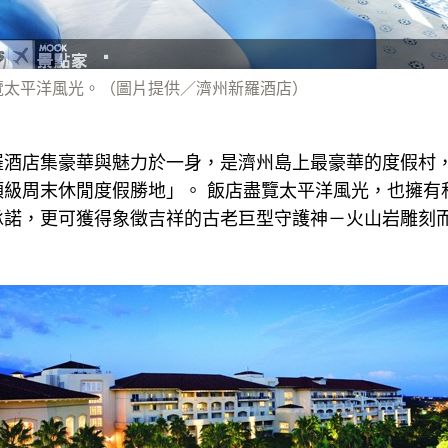
覽太平洋風光。（圖片提供／濟州新羅酒店）
羅酒店集豪華與魅力於一身，是濟州島上最豪華的度假村
頂級周末休閒度假勝地」。 飯店盡覽太平洋風光，也擁有
承諾，更可獲得象徵吉祥的古老巨型守護神－火山岩雕刻