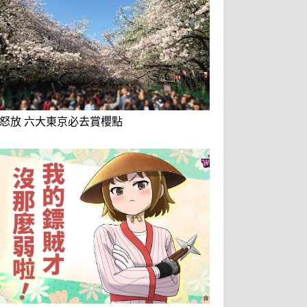
怒放 六大東京必去賞櫻點