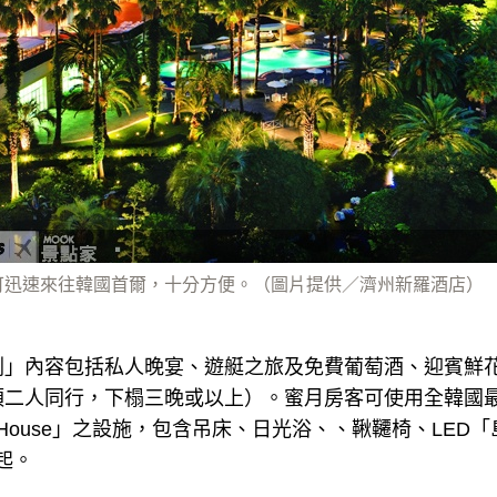
可迅速來往韓國首爾，十分方便。（圖片提供／濟州新羅酒店）
劃」內容包括私人晚宴、遊艇之旅及免費葡萄酒、迎賓鮮
須二人同行，下榻三晚或以上）。蜜月房客可使用全韓國
each House」之設施，包含吊床、日光浴、、鞦韆椅、LE
圜起。