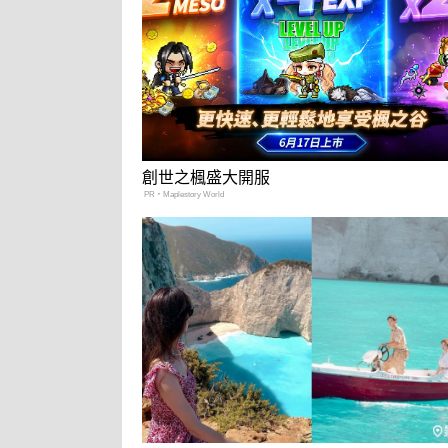
創世之楓盛大開服
PR・Maplestory World