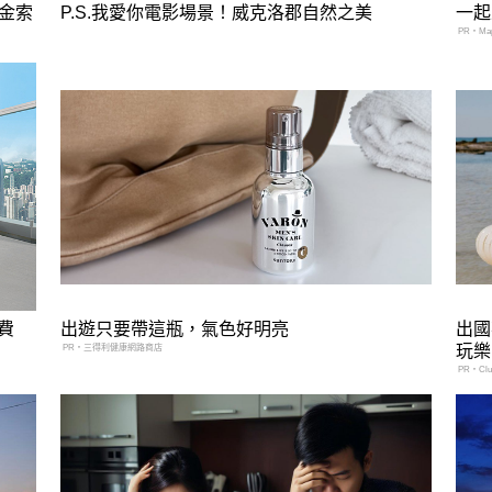
金索
P.S.我愛你電影場景！威克洛郡自然之美
一起
PR・Mapl
費
出遊只要帶這瓶，氣色好明亮
出國
玩樂
PR・三得利健康網路商店
PR・Club