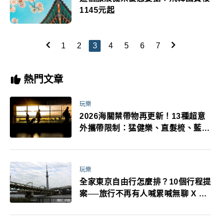
1145元起
1
2
3
4
5
6
7
熱門文章
玩樂
2026海關禁帶物再更新！13種超意
外攜帶限制：猛健樂、直髮梳、藍牙
耳機、暖暖包都有事！最高還罰百
萬！注意事項一次看！
玩樂
全家東京自由行怎麼排？10個行程提
案──旅行不再有人喊累喊無聊 X 爸
媽小孩都能找到喜歡的好玩法！