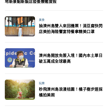
地新景點新飯店疫後療癒度假
美食
抽濟州島雙人來回機票！涓豆腐快閃
店美拍海陸饗宴特餐拿精美口罩
濟州島開放免簽入境！國內本土單日
破五萬成全球最高
玩樂
秒飛濟州島浪漫桔園！橘子樹步道採
橘拍美照