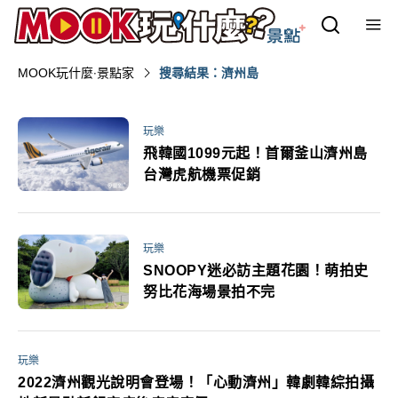
MOOK玩什麼‧景點家
搜尋結果：濟州島
玩樂
飛韓國1099元起！首爾釜山濟州島
台灣虎航機票促銷
玩樂
SNOOPY迷必訪主題花園！萌拍史
努比花海場景拍不完
玩樂
2022濟州觀光說明會登場！「心動濟州」韓劇韓綜拍攝