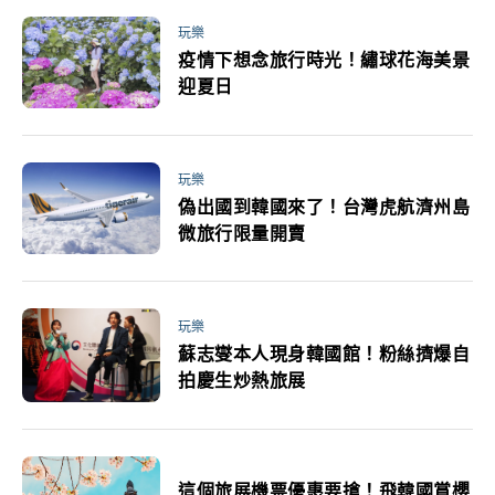
玩樂
疫情下想念旅行時光！繡球花海美景
迎夏日
玩樂
偽出國到韓國來了！台灣虎航濟州島
微旅行限量開賣
玩樂
蘇志燮本人現身韓國館！粉絲擠爆自
拍慶生炒熱旅展
這個旅展機票優惠要搶！飛韓國賞櫻