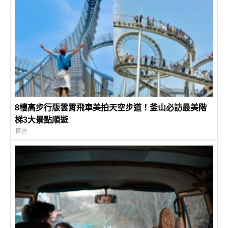
8樓高步行版雲霄飛車美拍天空步道！釜山必訪最美階
梯3大景點順遊
國外