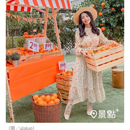
（圖／ulaluo）