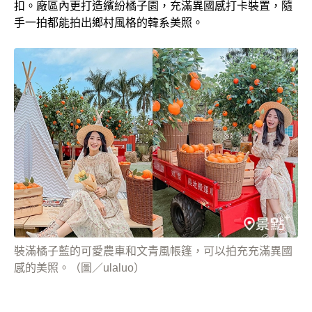
扣。廠區內更打造繽紛橘子園，充滿異國感打卡裝置，隨
手一拍都能拍出鄉村風格的韓系美照。
裝滿橘子藍的可愛農車和文青風帳篷，可以拍充充滿異國
感的美照。（圖／ulaluo）