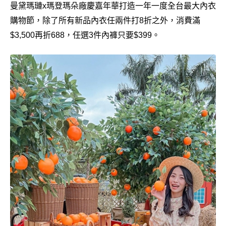
曼黛瑪璉
x
瑪登瑪朵廠慶嘉年華打造一年一度全台最大內衣
購物節，除了所有新品內衣任兩件打
8
折之外，消費滿
$3,500
再折
688
，任選
3
件內褲只要
$399
。