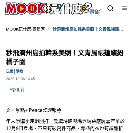
MOOK玩什麼‧景點家
秒飛濟州島拍韓系美照！文青風帳篷繽
紛橘子園
秒飛濟州島拍韓系美照！文青風帳篷繽紛
橘子園
玩樂
購物
2022-12-06 14:45
#彰化縣
文／景點
+ Peace
整理報導
年末添購季連環開打！曼黛瑪璉與瑪登瑪朵廠慶嘉年華於
12
月
9
日登場，不只有破萬件商品、專櫃內衣也有超甜折