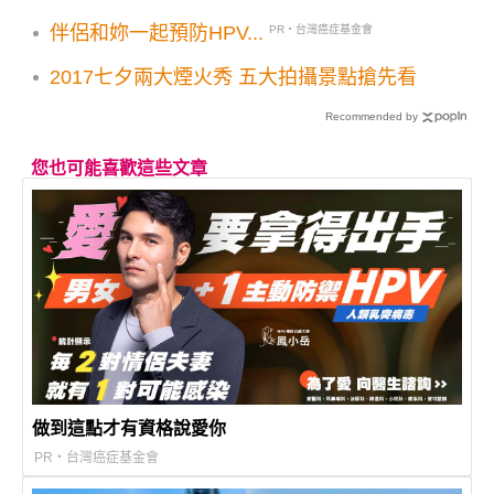
伴侶和妳一起預防HPV...
PR・台灣癌症基金會
2017七夕兩大煙火秀 五大拍攝景點搶先看
Recommended by
您也可能喜歡這些文章
做到這點才有資格說愛你
PR・台灣癌症基金會