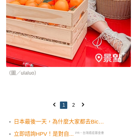
（圖／ulaluo）
1
2
日本最後一天，為什麼大家都去Bic
Camera？MOOK幫你整理最新優惠券，行
立即諮詢HPV！是對自...
PR・台灣癌症基金會
前趕快存手機，結帳直接用，最高省10%