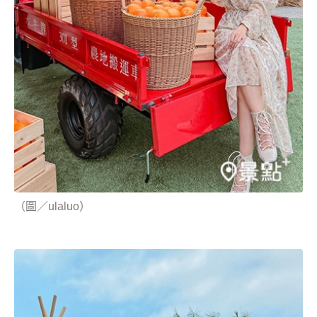
（圖／ulaluo）