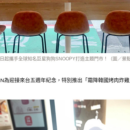
1月10日起攜手全球知名巨星狗狗SNOOPY打造主題門市！（圖／景
ICKEN為迎接來台五週年紀念，特別推出「霜降韓國烤肉炸