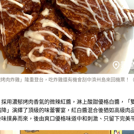
烤肉炸雞」隆重登台，吃炸雞還有機會刮中濟州島來回機票！（
」採用濃郁烤肉香氣的微辣紅醬，淋上酸甜優格白醬，「
霜降」演繹了頂級的味蕾饗宴，紅白醬混合後猶如高級肉
香味撲鼻而來，後由爽口優格味道中和刺激、只留下完美