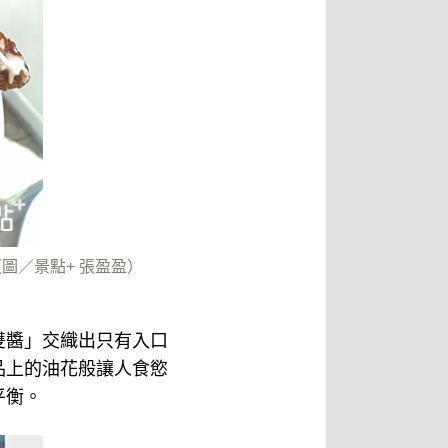
圖／景點+ 張盈盈）
雙醬」交織出只有入口
品上的油花般讓人食慾
平衡。