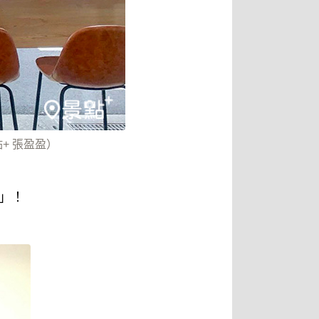
點+ 張盈盈）
雞」！