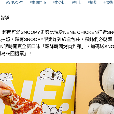
#SNOOPY
#主題門市
#史努比
#打卡
#抽獎
#限動
理報導
！超萌可愛SNOOPY史努比現身NENE CHICKEN打造S
拍照，還有SNOOPY限定炸雞紙盒包裝，粉絲們必朝聖
CKEN限時開賣全新口味「霜降韓國烤肉炸雞」，加碼送SN
州島來回機票」！