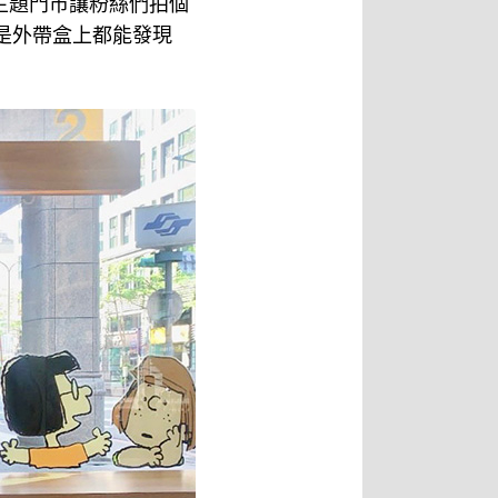
PY主題門市讓粉絲們拍個
是外帶盒上都能發現