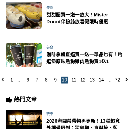
美食
甜甜圈買一送一放大！Mister
Donut伴粉絲放暑假限時優惠
美食
咖啡拿鐵直逼買一送一單品也有！哈
逗堡原味熱狗雞肉熱狗買1送1
1
…
6
7
8
9
10
11
12
13
14
…
72
熱門文章
玩樂
2026海關禁帶物再更新！13種超意
外攜帶限制：猛健樂、直髮梳、藍牙