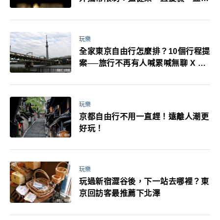
耳機、暖暖包都有事！最高還罰百
萬！注意事項一次看！
玩樂
全家東京自由行怎麼排？10個行程提
案──旅行不再有人喊累喊無聊 X 爸
媽小孩都能找到喜歡的好玩法！
玩樂
京都自由行不用一直趕！遠離人潮更
好玩！
玩樂
玩過新宿澀谷後，下一站去哪裡？東
京回訪客最推薦下北澤