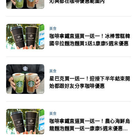
沁爽都在咖啡優惠範圍內
美食
咖啡拿鐵直逼買一送一！冰棒雪糕韓
國辛拉麵泡麵買1送1康康5週末優惠
美食
星巴克買一送一！迎接下半年結束開
始都跟好友分享咖啡優惠
美食
咖啡拿鐵直逼買一送一！農心海鮮烏
龍麵泡麵買一送一康康5週末優惠必
追