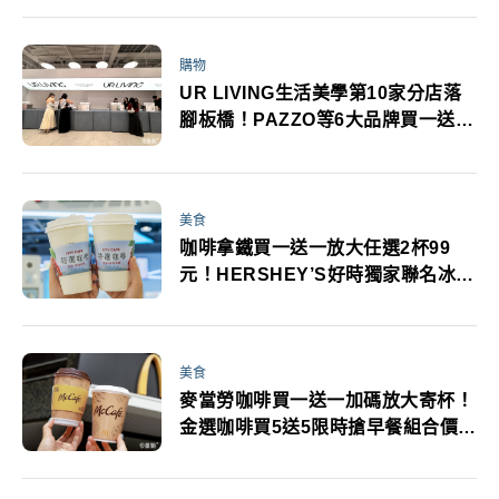
購物
UR LIVING生活美學第10家分店落
腳板橋！PAZZO等6大品牌買一送一
全店風格打卡
美食
咖啡拿鐵買一送一放大任選2杯99
元！HERSHEY’S好時獨家聯名冰沙
登場
美食
麥當勞咖啡買一送一加碼放大寄杯！
金選咖啡買5送5限時搶早餐組合價優
惠