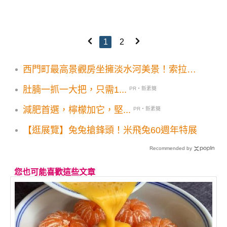
1
2
西門町最高景觀房坐擁淡水河美景！索拉利
亞西鐵飯店日系旅館開幕亮點
肚腩一抓一大把，只需1...
PR・新素簡
減肥首選，檸檬加它，堅...
PR・新素簡
【逛展覽】兔兔搶鋒頭！米飛兔60週年特展
Recommended by
您也可能喜歡這些文章