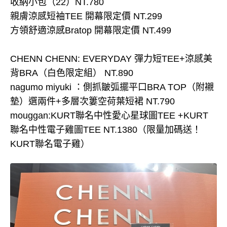
收納小包（22）NT.780
親膚涼感短袖TEE 開幕限定價 NT.299
方領舒適涼感Bratop 開幕限定價 NT.499
CHENN CHENN: EVERYDAY 彈力短TEE+涼感美
背BRA（白色限定組） NT.890
nagumo miyuki ：側抓皺弧擺平口BRA TOP（附襯
墊）選兩件+多層次簍空荷葉短裙 NT.790
mouggan:KURT聯名中性愛心星球圖TEE +KURT
聯名中性電子雞圖TEE NT.1380（限量加碼送！
KURT聯名電子雞）