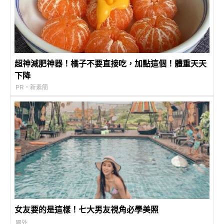
超神減肥神器！橘子不要直接吃，加點這個！體重天天
下降
PR・新素簡
女友要的是這樣！七大男友視角必學美照
國外