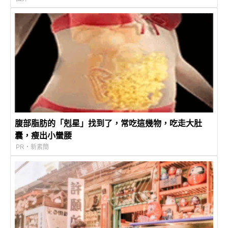
腹部脂肪的「剋星」找到了，常吃這幾物，吃走大肚
囊，瘦出小蠻腰
PR・新素簡