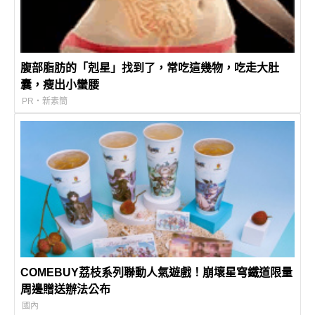
腹部脂肪的「剋星」找到了，常吃這幾物，吃走大肚
囊，瘦出小蠻腰
PR・新素簡
COMEBUY荔枝系列聯動人氣遊戲！崩壞星穹鐵道限量
周邊贈送辦法公布
國內