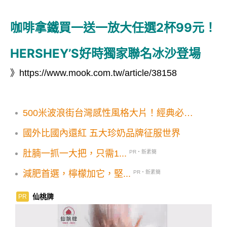
咖啡拿鐵買一送一放大任選2杯99元！
HERSHEY’S好時獨家聯名冰沙登場
》
https://www.mook.com.tw/article/38158
500米波浪街台灣感性風格大片！經典必訪
攝影景點3大順遊地一次收
國外比國內還紅 五大珍奶品牌征服世界
肚腩一抓一大把，只需1...
PR・新素簡
減肥首選，檸檬加它，堅...
PR・新素簡
仙桃牌
PR