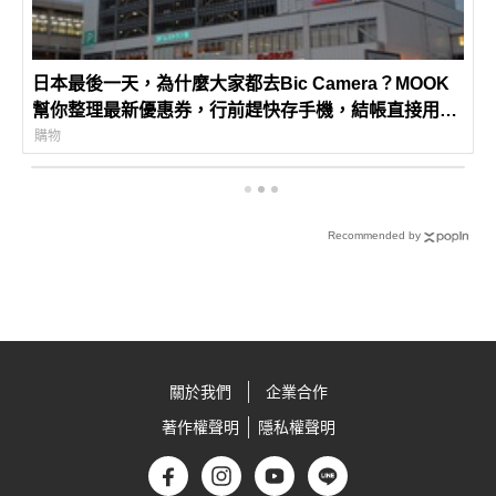
日本最後一天，為什麼大家都去Bic Camera？MOOK
幫你整理最新優惠券，行前趕快存手機，結帳直接用，
最高省10%
購物
Recommended by
關於我們
企業合作
著作權聲明
隱私權聲明