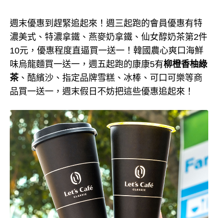
週末優惠到趕緊追起來！週三起跑的會員優惠有特
濃美式、特濃拿鐵、燕麥奶拿鐵、仙女醇奶茶第2件
10元，優惠程度直逼買一送一！韓國農心爽口海鮮
味烏龍麵買一送一，週五起跑的康康5有
柳橙香柚綠
茶
、酷繽沙、指定品牌雪糕、冰棒、可口可樂等商
品買一送一，週末假日不妨把這些優惠追起來！