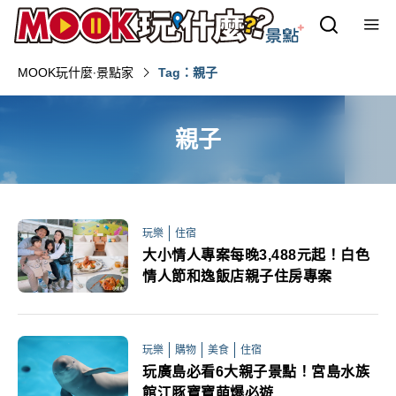
MOOK玩什麼‧景點家
Tag：親子
親子
玩樂
住宿
大小情人專案每晚3,488元起！白色
情人節和逸飯店親子住房專案
玩樂
購物
美食
住宿
玩廣島必看6大親子景點！宮島水族
館江豚寶寶萌爆必遊