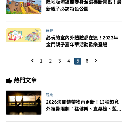
陸地版海盜船變身溜滑梯新景點！最
新親子必訪特色公園
玩樂
必玩的室內外體驗都在這！2023年
金門親子嘉年華活動歡樂登場
1
2
3
4
5
6
熱門文章
玩樂
2026海關禁帶物再更新！13種超意
外攜帶限制：猛健樂、直髮梳、藍牙
耳機、暖暖包都有事！最高還罰百
萬！注意事項一次看！