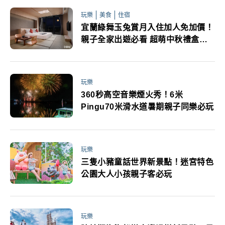
玩樂
美食
住宿
宜蘭綠舞玉兔賞月入住加人免加價！
親子全家出遊必看 超萌中秋禮盒限
量訂購中
玩樂
360秒高空音樂煙火秀！6米
Pingu70米滑水道暑期親子同樂必玩
玩樂
三隻小豬童話世界新景點！迷宮特色
公園大人小孩親子客必玩
玩樂