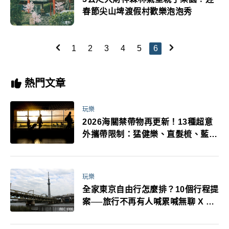
春節尖山埤渡假村歡樂泡泡秀
1
2
3
4
5
6
熱門文章
玩樂
2026海關禁帶物再更新！13種超意
外攜帶限制：猛健樂、直髮梳、藍牙
耳機、暖暖包都有事！最高還罰百
萬！注意事項一次看！
玩樂
全家東京自由行怎麼排？10個行程提
案──旅行不再有人喊累喊無聊 X 爸
媽小孩都能找到喜歡的好玩法！