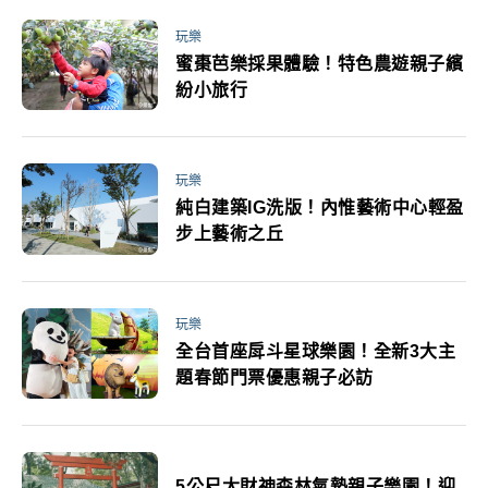
玩樂
蜜棗芭樂採果體驗！特色農遊親子繽
紛小旅行
玩樂
純白建築IG洗版！內惟藝術中心輕盈
步上藝術之丘
玩樂
全台首座戽斗星球樂園！全新3大主
題春節門票優惠親子必訪
5公尺大財神森林氣墊親子樂園！迎