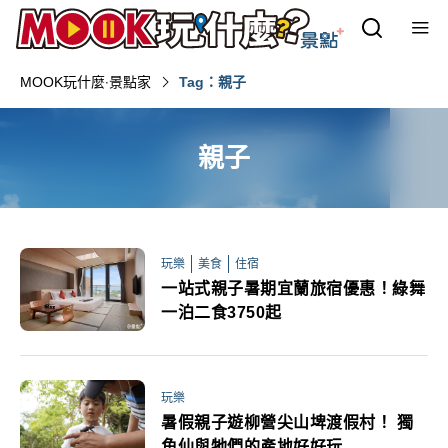
MOOK玩什麼‧景點家
Tag：親子
親子
玩樂
美食
住宿
一站式親子暑期宜蘭旅宿優惠！綠舞
一泊二食3750起
玩樂
暑假親子遊柳營尖山埤渡假村！ 獨
角仙與牠們的產地好好玩