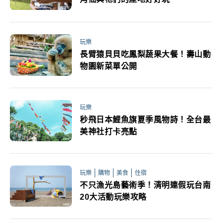
玩樂
長臂猿貝貝吃鳳梨蔬果大餐！壽山動
物園新菜單公開
玩樂
秒飛日本鯉魚旗夏季風物詩！全台最
美神社打卡亮點
玩樂
購物
美食
住宿
不只漁光島藝術季！清明連假玩台南
20大活動玩樂攻略