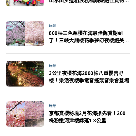
山水田步道稻浪棧橋順遊絕佳賞花路
線
玩樂
800棵三色寒櫻花海最佳觀賞期到
了！三峽大熊櫻花季夢幻夜櫻絕美必
訪
玩樂
3公里夜櫻花海2000株八重櫻吉野
櫻！樂活夜櫻季電音搖滾音樂會登場
玩樂
京都賞櫻秘境2月花海搶先看！200
株粉嫩河津櫻綿延1.3公里