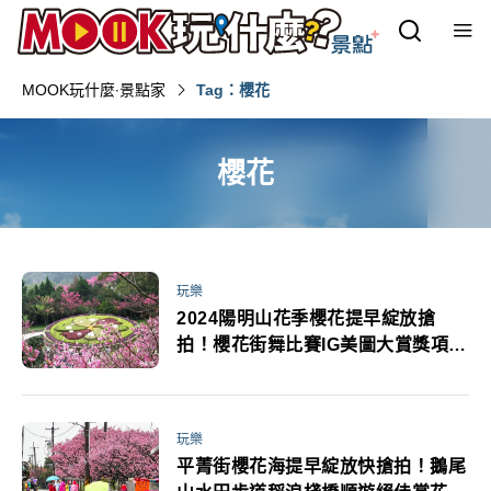
MOOK玩什麼‧景點家
Tag：櫻花
櫻花
玩樂
2024陽明山花季櫻花提早綻放搶
拍！櫻花街舞比賽IG美圖大賞獎項精
彩
玩樂
平菁街櫻花海提早綻放快搶拍！鵝尾