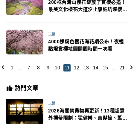
200株台灣山櫻花綻放了賞櫻必追！
最美文化櫻花大道汐止康誥坑溪櫻花
季
玩樂
4000棵粉色櫻花海花期公布！夜櫻
點燈賞櫻地圖開園時間一次看
1
…
7
8
9
10
11
12
13
14
15
…
21
熱門文章
玩樂
2026海關禁帶物再更新！13種超意
外攜帶限制：猛健樂、直髮梳、藍牙
耳機、暖暖包都有事！最高還罰百
萬！注意事項一次看！