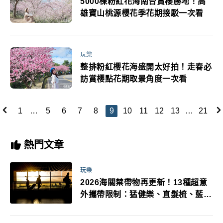
5000棵粉紅花海南台賞櫻勝地！高
雄寶山桃源櫻花季花期接駁一次看
玩樂
整排粉紅櫻花海盛開太好拍！走春必
訪賞櫻點花期取景角度一次看
1
…
5
6
7
8
9
10
11
12
13
…
21
熱門文章
玩樂
2026海關禁帶物再更新！13種超意
外攜帶限制：猛健樂、直髮梳、藍牙
耳機、暖暖包都有事！最高還罰百
萬！注意事項一次看！