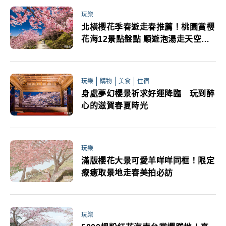
玩樂
北橫櫻花季春遊走春推薦！桃園賞櫻
花海12景點盤點 順遊泡湯走天空步
道
玩樂
購物
美食
住宿
身處夢幻櫻景祈求好運降臨 玩到醉
心的滋賀春夏時光
玩樂
滿版櫻花大景可愛羊咩咩同框！限定
療癒取景地走春美拍必訪
玩樂