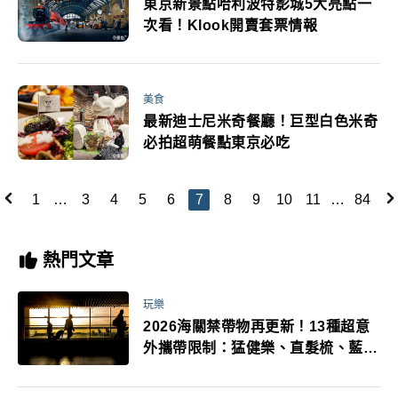
東京新景點哈利波特影城5大亮點一
次看！Klook開賣套票情報
美食
最新迪士尼米奇餐廳！巨型白色米奇
必拍超萌餐點東京必吃
1
…
3
4
5
6
7
8
9
10
11
…
84
熱門文章
玩樂
2026海關禁帶物再更新！13種超意
外攜帶限制：猛健樂、直髮梳、藍牙
耳機、暖暖包都有事！最高還罰百
萬！注意事項一次看！