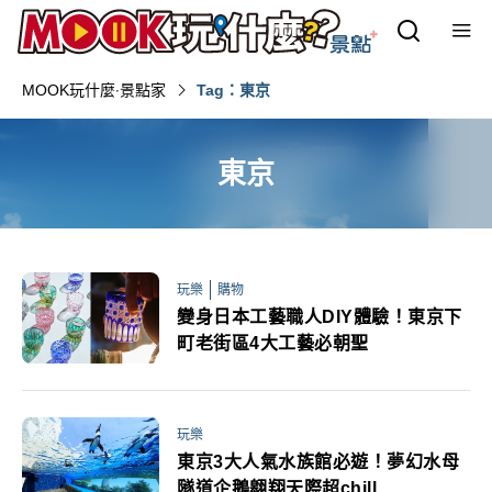
MOOK玩什麼‧景點家
Tag：東京
東京
玩樂
購物
變身日本工藝職人DIY體驗！東京下
町老街區4大工藝必朝聖
玩樂
東京3大人氣水族館必遊！夢幻水母
隧道企鵝翱翔天際超chill