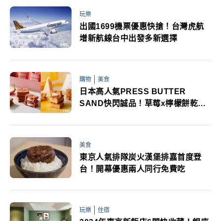
玩樂
出國1699機票優惠快搶！台灣虎航
增新航線台中出發多新選擇
購物
美食
日本高人氣PRESS BUTTER
SAND快閃誠品！草莓x檸檬餅乾禮
盒限時開搶
美食
東京人氣排隊炭火漢堡排嘉首度登
台！開幕優惠兩人同行免費吃
玩樂
住宿