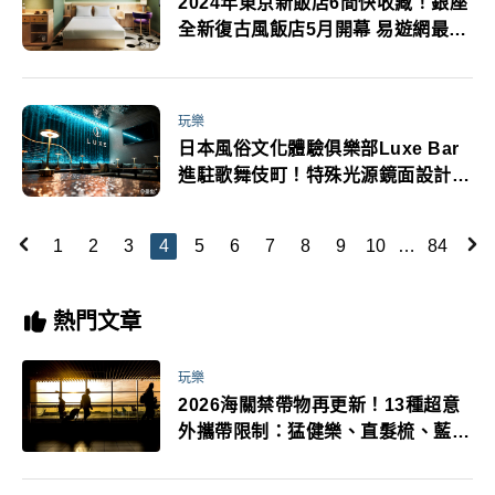
2024年東京新飯店6間快收藏！銀座
全新復古風飯店5月開幕 易遊網最高
現折700元
玩樂
日本風俗文化體驗俱樂部Luxe Bar
進駐歌舞伎町！特殊光源鏡面設計打
造時尚華麗感
1
2
3
4
5
6
7
8
9
10
…
84
熱門文章
玩樂
2026海關禁帶物再更新！13種超意
外攜帶限制：猛健樂、直髮梳、藍牙
耳機、暖暖包都有事！最高還罰百
萬！注意事項一次看！