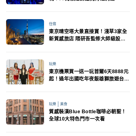
住宿
東京晴空塔大景直接賞！淺草3家全
新質感旅店 隈研吾監修大師級設計
必住
玩樂
東京機票買一送一玩首爾6天8888元
起！過年出國吃年夜飯雄獅旅遊台北
國際旅展優惠盡出
玩樂
美食
質感裝潢Blue Bottle咖啡必朝聖！
全球10大特色門市一次看