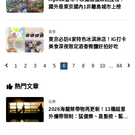
國外是東京國內1非離島城市上榜
美食
東京必訪4家特色冰淇淋店！IG打卡
美食深夜限定酒香微醺好拍好吃
1
2
3
4
5
6
7
8
9
10
…
84
熱門文章
玩樂
2026海關禁帶物再更新！13種超意
外攜帶限制：猛健樂、直髮梳、藍牙
耳機、暖暖包都有事！最高還罰百
萬！注意事項一次看！