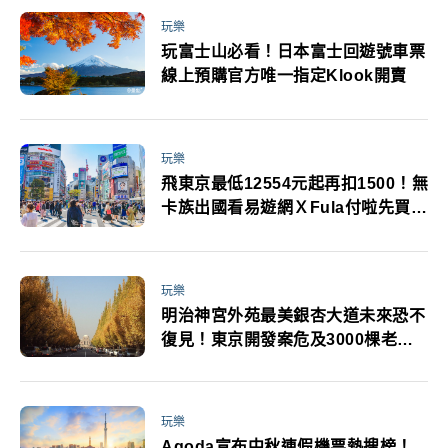
玩樂
玩富士山必看！日本富士回遊號車票
線上預購官方唯一指定Klook開賣
玩樂
飛東京最低12554元起再扣1500！無
卡族出國看易遊網ＸFula付啦先買後
付最高享15%回饋
玩樂
明治神宮外苑最美銀杏大道未來恐不
復見！東京開發案危及3000棵老樹
東京都民抗議
玩樂
Agoda宣布中秋連假機票熱搜榜！