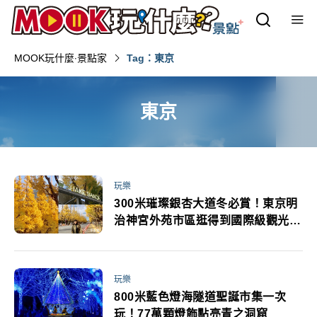
MOOK玩什麼‧景點家
Tag：東京
東京
玩樂
300米璀璨銀杏大道冬必賞！東京明
治神宮外苑市區逛得到國際級觀光景
點 再吃SHAKE SHACK漢堡
玩樂
800米藍色燈海隧道聖誕市集一次
玩！77萬顆燈飾點亮青之洞窟