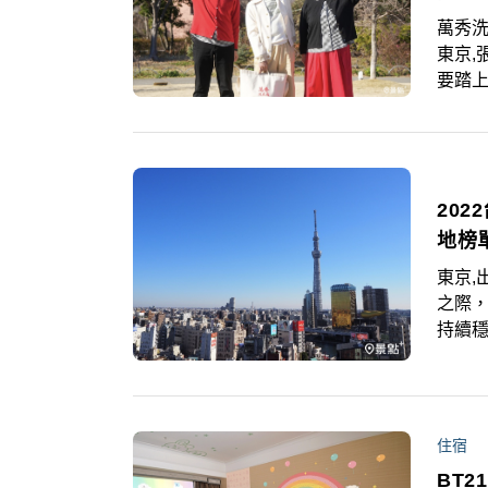
萬秀洗
東京,
要踏
景粉
銀髮夫
忘的
20
地榜
東京,
之際
持續穩
據整
趨勢
還喜
住宿
BT2