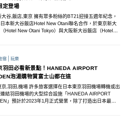
限定登場
新大谷,飯店,東京 擁有眾多粉絲的BT21迎接五週年紀念，
日本新大谷飯店Hotel New Otani聯名合作，於東京新大
Hotel New Otani Tokyo）與大阪新大谷飯店（Hotel
 Otani Osaka）獨家打造期間限定的BT21主題客房！
住宿
玩樂
羽田必看新景點！HANEDA AIRPORT
RDEN泡湯購物賞富士山都在這
東京,羽田,機場 許多旅客選擇在日本東京羽田機場轉機或出
連結羽田機場的大型綜合設施「HANEDA AIRPORT
DEN」預計於2023年1月正式營業，除了打造出日本最大
場飯店，飯店內還設置了展望天然溫泉，邊泡湯邊欣賞飛機
，好天氣還能遠眺富士山！設施內更融合各地名產、餐廳、
60多家店舖商店街，另有通往觀光景點的巴士轉運站，
客感受更多樂趣！