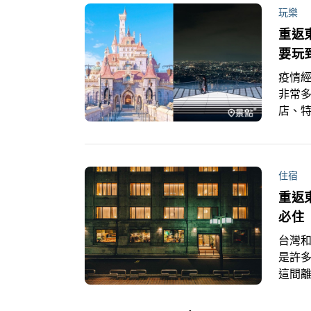
玩樂
重返
要玩
疫情
非常
店、
住宿
重返
必住
台灣
是許
這間離
歷史
飯店