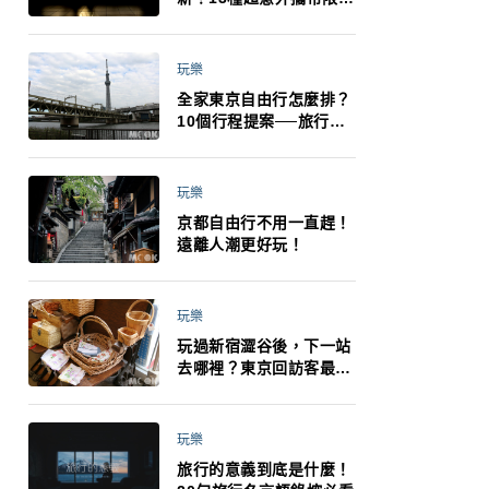
制：猛健樂、直髮梳、藍
牙耳機、暖暖包都有事！
最高還罰百萬！注意事項
玩樂
一次看！
全家東京自由行怎麼排？
10個行程提案──旅行不
再有人喊累喊無聊 X 爸媽
小孩都能找到喜歡的好玩
法！
玩樂
京都自由行不用一直趕！
遠離人潮更好玩！
玩樂
玩過新宿澀谷後，下一站
去哪裡？東京回訪客最推
薦下北澤
玩樂
旅行的意義到底是什麼！