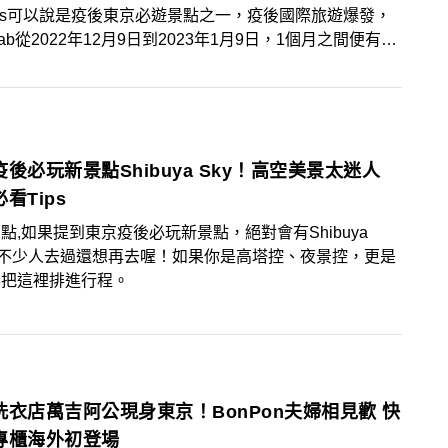
nets可以說是疫後東京必遊景點之一，疫後國際旅遊爆發，
mLab從2022年12月9日到2023年1月9日，1個月之間便有約
外國旅客造訪teamLab豐洲，佔比6成，景編也在親自造訪
到來自不同國家的旅客，人氣超旺！接下來跟景粉們分享玩
mLab時的亮點！
後必玩新景點Shibuya Sky！高空美景太迷人
看Tips
點,如果提到東京疫後必玩新景點，絕對會有Shibuya
，不少人去過還想再去喔！如果你是高塔控、夜景控，更是
要把這裡排進行程。
洗衣店萬吉阿公現身東京！BonPon夫婦相見歡 快
專櫃海外初登場