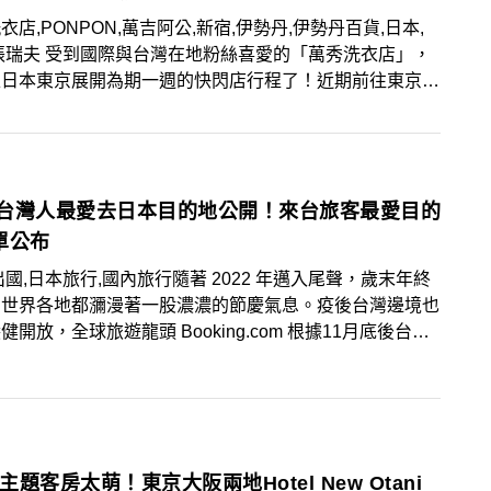
衣店,PONPON,萬吉阿公,新宿,伊勢丹,伊勢丹百貨,日本,
張瑞夫 受到國際與台灣在地粉絲喜愛的「萬秀洗衣店」，
上日本東京展開為期一週的快閃店行程了！近期前往東京的
別錯過，而萬秀洗衣店的萬吉阿公日前也到東京與國際知名
妻BonPon夫婦（@bonpon511）相見歡，帶來動人與難
交流經驗！
22台灣人最愛去日本目的地公開！來台旅客最愛目的
單公布
出國,日本旅行,國內旅行隨著 2022 年邁入尾聲，歲末年終
，世界各地都瀰漫著一股濃濃的節慶氣息。疫後台灣邊境也
健開放，全球旅遊龍頭 Booking.com 根據11月底後台數
理出「年末假期旅人搜尋趨勢」，公開台灣旅人年末的旅行
和最想造訪台灣的外國旅人，台灣人除了最愛去日本以外，
歡去哪？一起來看看。
1主題客房太萌！東京大阪兩地Hotel New Otani