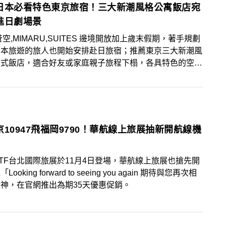
日本必看特色東京旅宿！三大新潮風格公寓飯店宛
進日劇場景
蒼空,MIMARU,SUITES 邊境開放加上歲末假期，著手規劃
日本旅遊的旅人也開始安排赴日旅宿；推薦東京三大新潮風
寓式飯店，適合好友或家庭親子旅程下榻，各具特色的空間
劇場景 ！其中新開幕的人氣飯店「MIMARU
TES」，還提供旅客租借生活雜貨到房裏佈置；而全館使用
質設計的「CONDOMINIUM HOTEL欅庵」，有著少見的
空間與庭園景觀；交通位置優越的「蒼空酒店」，有最潮的
日式風格，也有頂樓花園露台，有的房型更可直接和東京晴
京10947飛福岡9790！華航線上旅展抽新開航線機
對望，浪漫指數滿點！
2 ITF台北國際旅展於11月4日登場，華航線上旅展也搶先開
ooking forward to seeing you again 期待與您再次相
神，在官網推出為期35天優惠促銷。