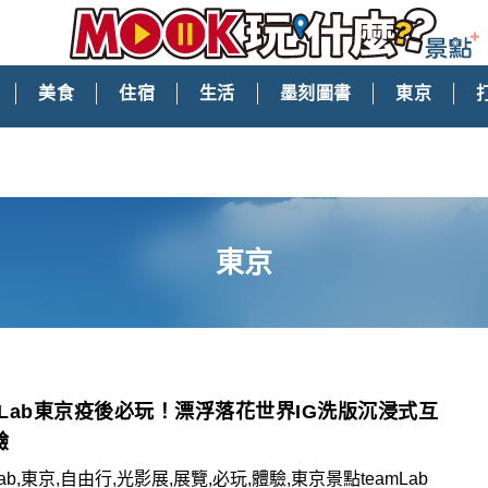
美食
住宿
生活
墨刻圖書
東京
東京
amLab東京疫後必玩！漂浮落花世界IG洗版沉浸式互
驗
Lab,東京,自由行,光影展,展覽,必玩,體驗,東京景點teamLab