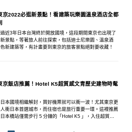
東京2022必逛新景點！看建築玩樂園溫泉酒店全都
到
經過近3年日本台灣終於開放國境，這段期間東京也出現了
多新景點，等著旅人前往探索，包括迪士尼樂園、溫泉酒
特色新建築等，有計畫要到東京的旅客景點絕對要收藏！
東京飯店推薦！Hotel K5超質感文青歷史建物時髦
和日本國境相繼解封，買好機票就可以衝一波！尤其東京更
多人衝日本首選城市，而住宿也是旅行重要一環。這裡推薦
日本橋站僅需步行 5 分鐘的「Hotel K5 」，入住超質感
建物、感受東京的文青感，非常適合作為重返東京第一晚的
。