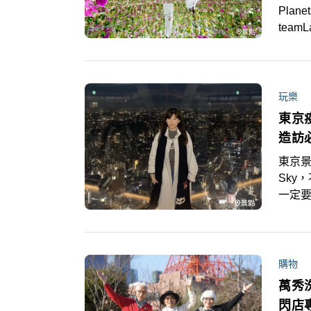
Pla
tea
10萬
時看
tea
玩樂
東京疫
造訪必
東京景
Sky
一定
購物
萬秀
閃店