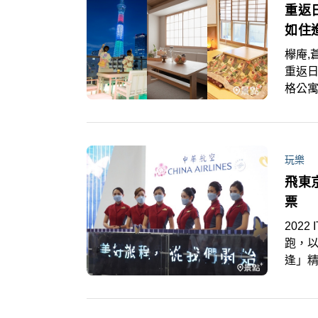
重返
如住
欅庵,
重返
格公
就像日
SUI
溫潤木
和室
玩樂
時尚
飛東
空塔
票
202
跑，以「L
逢」精