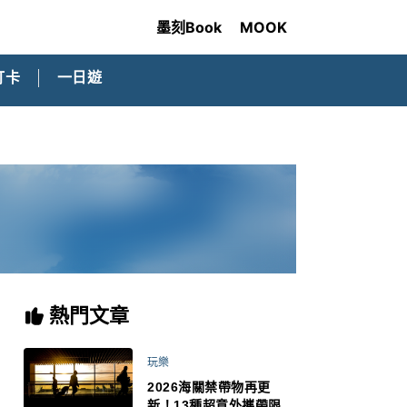
墨刻Book
MOOK
打卡
一日遊
熱門文章
玩樂
2026海關禁帶物再更
新！13種超意外攜帶限