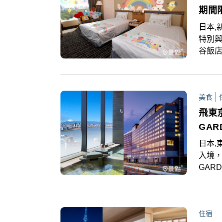
期間
日本,
特別與
谷飯店（
New
美食
飛東京
GA
日本,
入境，
GAR
的機
起降
雜貨等
住宿
讓旅