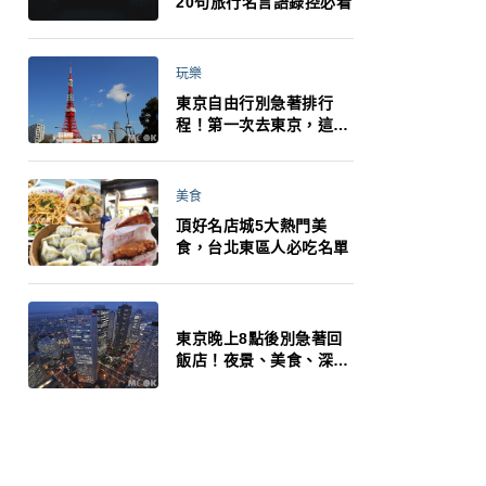
20句旅行名言語錄控必看
玩樂
東京自由行別急著排行
程！第一次去東京，這10
件事更重要
美食
頂好名店城5大熱門美
食，台北東區人必吃名單
東京晚上8點後別急著回
飯店！夜景、美食、深夜
玩法一次整理，東京人的
夜生活才正要開始