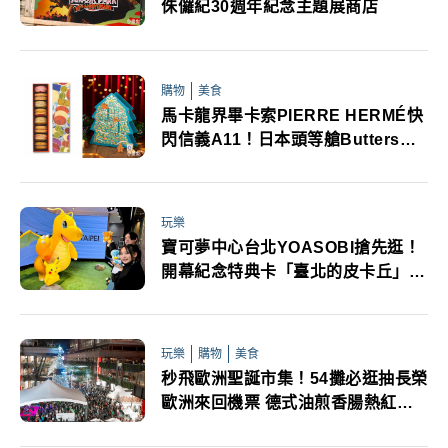
侏儸紀30週年紀念主題展商店
購物
美食
馬卡龍界畢卡索PIERRE HERMÉ快
閃信義A11！日本頭等艙Butters奶
油蛋糕8大品牌必吃
玩樂
寶可夢中心台北YOASOBI搶先逛！
開幕紀念特典卡「臺北的皮卡丘」領
取方式一次看
玩樂
購物
美食
秒飛歐洲聖誕市集！54攤必逛抽長榮
歐洲來回機票 德式油煎香腸熱紅酒
耶誕美食必吃