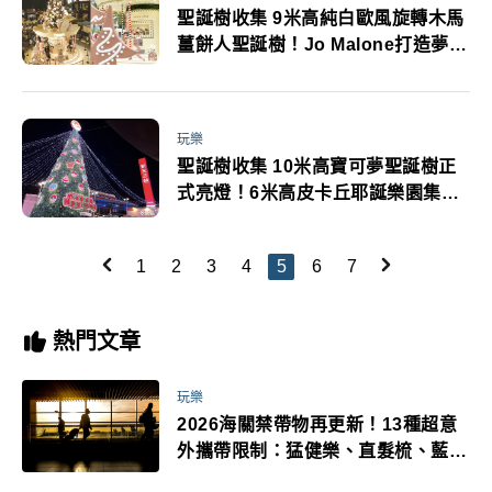
聖誕樹收集 9米高純白歐風旋轉木馬
薑餅人聖誕樹！Jo Malone打造夢幻
歐風遊樂園聖誕場景降臨心中
玩樂
聖誕樹收集 10米高寶可夢聖誕樹正
式亮燈！6米高皮卡丘耶誕樂園集章
拿禮物
1
2
3
4
5
6
7
熱門文章
玩樂
2026海關禁帶物再更新！13種超意
外攜帶限制：猛健樂、直髮梳、藍牙
耳機、暖暖包都有事！最高還罰百