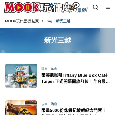
MOOK玩什麼‧景點家
Tag：新光三越
新光三越
玩樂
美食
蒂芙尼咖啡Tiffany Blue Box Café
Taipei 正式開幕開放訂位！全台最美
下午茶打卡點聖誕跨年熱話題
玩樂
購物
限量5000份侏儸紀鍍銀紀念門票！