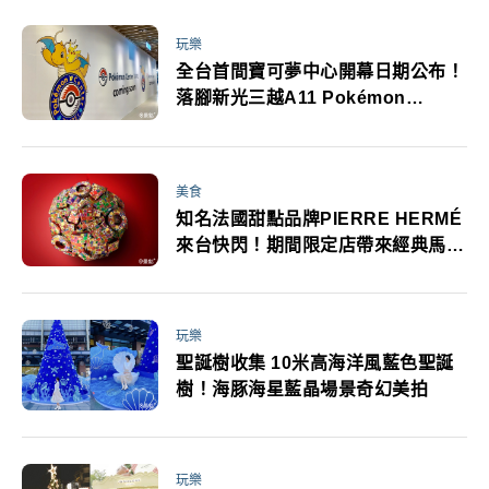
玩樂
全台首間寶可夢中心開幕日期公布！
落腳新光三越A11 Pokémon
Center TAIPEI登場
美食
知名法國甜點品牌PIERRE HERMÉ
來台快閃！期間限定店帶來經典馬卡
龍Ispahan 大型環形馬卡龍禮盒必拍
照打卡
玩樂
聖誕樹收集 10米高海洋風藍色聖誕
樹！海豚海星藍晶場景奇幻美拍
玩樂