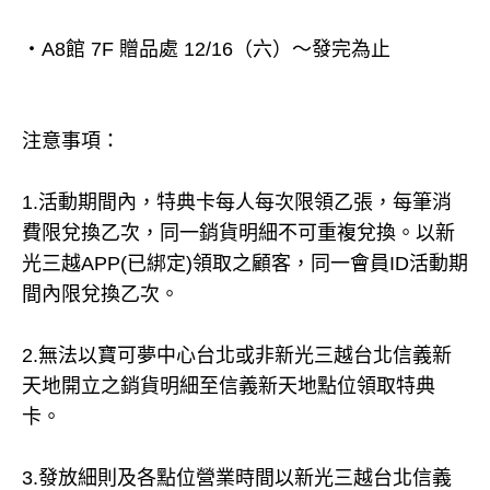
・A8館 7F 贈品處 12/16（六）～發完為止
注意事項：
1.活動期間內，特典卡每人每次限領乙張，每筆消
費限兌換乙次，同一銷貨明細不可重複兌換。以新
光三越APP(已綁定)領取之顧客，同一會員ID活動期
間內限兌換乙次。
2.無法以寶可夢中心台北或非新光三越台北信義新
天地開立之銷貨明細至信義新天地點位領取特典
卡。
3.發放細則及各點位營業時間以新光三越台北信義