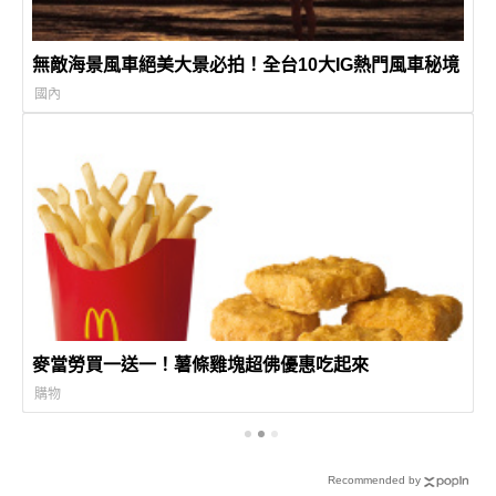
無敵海景風車絕美大景必拍！全台10大IG熱門風車秘境
國內
麥當勞買一送一！薯條雞塊超佛優惠吃起來
購物
Recommended by