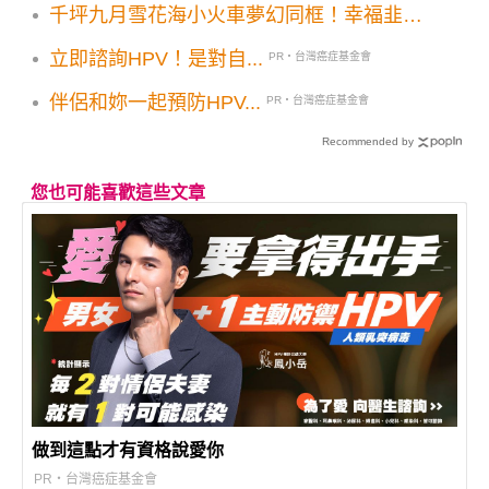
千坪九月雪花海小火車夢幻同框！幸福韭菜
花季打卡亮點搶先看
立即諮詢HPV！是對自...
PR・台灣癌症基金會
伴侶和妳一起預防HPV...
PR・台灣癌症基金會
Recommended by
您也可能喜歡這些文章
做到這點才有資格說愛你
PR・台灣癌症基金會