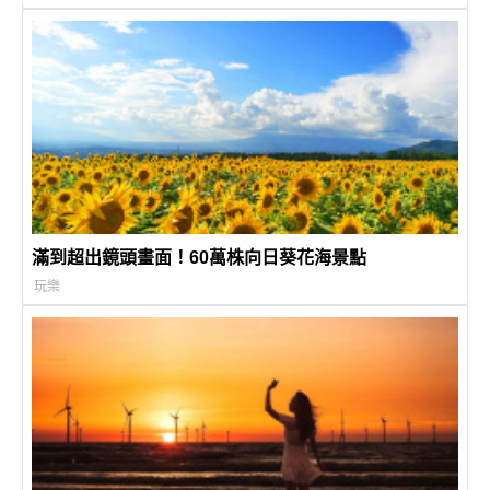
滿到超出鏡頭畫面！60萬株向日葵花海景點
玩樂