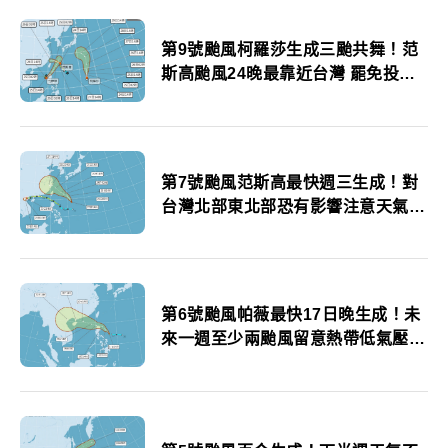
第9號颱風柯羅莎生成三颱共舞！范
斯高颱風24晚最靠近台灣 罷免投票
日注意是否停班停課
第7號颱風范斯高最快週三生成！對
台灣北部東北部恐有影響注意天氣變
化
第6號颱風帕薇最快17日晚生成！未
來一週至少兩颱風留意熱帶低氣壓影
響