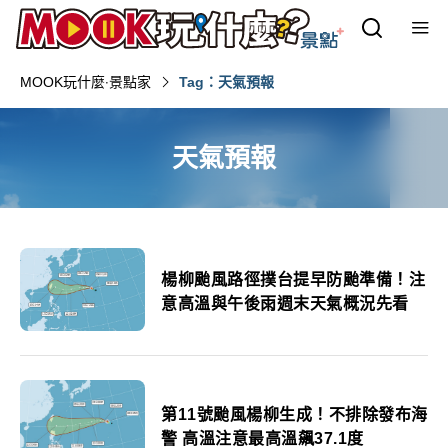
MOOK玩什麼‧景點家
Tag：天氣預報
天氣預報
楊柳颱風路徑撲台提早防颱準備！注
意高溫與午後雨週末天氣概況先看
第11號颱風楊柳生成！不排除發布海
警 高溫注意最高溫飆37.1度