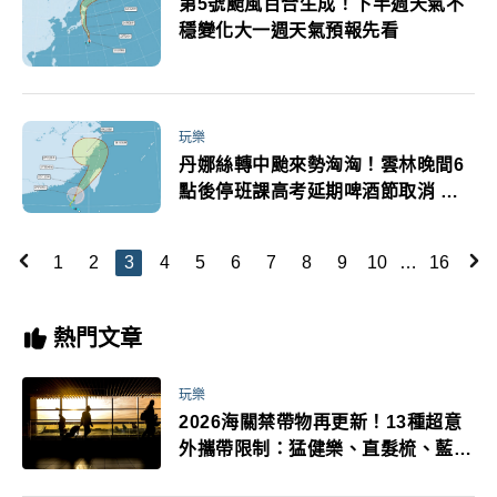
第5號颱風百合生成！下半週天氣不
穩變化大一週天氣預報先看
玩樂
丹娜絲轉中颱來勢洶洶！雲林晚間6
點後停班課高考延期啤酒節取消 桃
園週一颱風假機率破9成
1
2
3
4
5
6
7
8
9
10
…
16
熱門文章
玩樂
2026海關禁帶物再更新！13種超意
外攜帶限制：猛健樂、直髮梳、藍牙
耳機、暖暖包都有事！最高還罰百