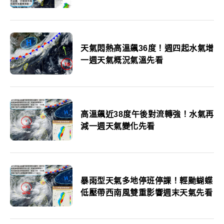
天氣悶熱高溫飆36度！週四起水氣增
一週天氣概況氣溫先看
高溫飆近38度午後對流轉強！水氣再
減一週天氣變化先看
暴雨型天氣多地停班停課！輕颱蝴蝶
低壓帶西南風雙重影響週末天氣先看