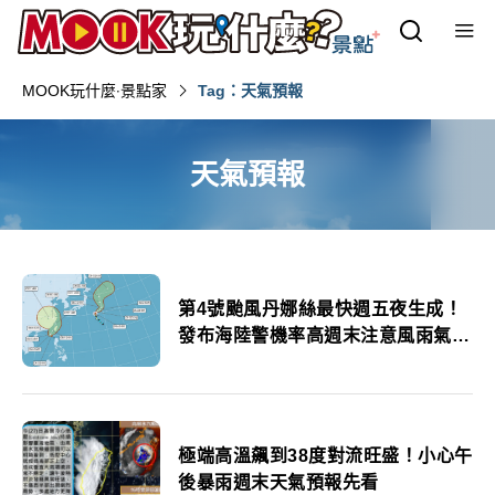
MOOK玩什麼‧景點家
Tag：天氣預報
天氣預報
第4號颱風丹娜絲最快週五夜生成！
發布海陸警機率高週末注意風雨氣候
變化
極端高溫飆到38度對流旺盛！小心午
後暴雨週末天氣預報先看