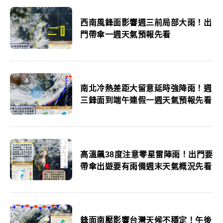
西南風鋒面影響週三前局部大雨！出
門帶傘一週天氣預報先看
南北冷熱差距大留意延時強降雨！週
三鋒面到端午連假一週天氣預報先看
高溫飆38度注意零星雷陣雨！出門要
帶傘出遊要有雨備週末天氣概況先看
鋒面南壓影響台灣天候不穩定！午後