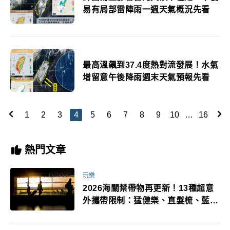
易有局部雷陣雨一週天氣概況先看
最高溫飆到37.4度熱對流發展！水氣
增留意午後降雨週末天氣預報先看
1
2
3
4
5
6
7
8
9
10
…
16
熱門文章
玩樂
2026海關禁帶物再更新！13種超意
外攜帶限制：猛健樂、直髮梳、藍牙
耳機、暖暖包都有事！最高還罰百
萬！注意事項一次看！