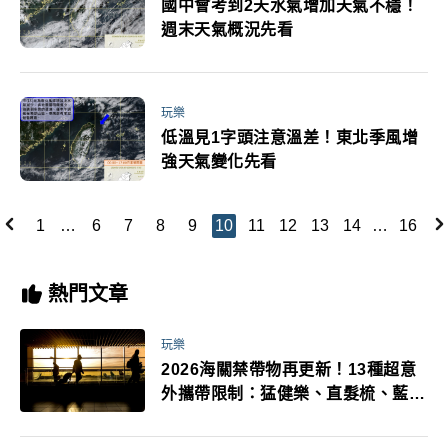
國中會考到2天水氣增加天氣不穩！
週末天氣概況先看
玩樂
低溫見1字頭注意溫差！東北季風增
強天氣變化先看
1
…
6
7
8
9
10
11
12
13
14
…
16
熱門文章
玩樂
2026海關禁帶物再更新！13種超意
外攜帶限制：猛健樂、直髮梳、藍牙
耳機、暖暖包都有事！最高還罰百
萬！注意事項一次看！