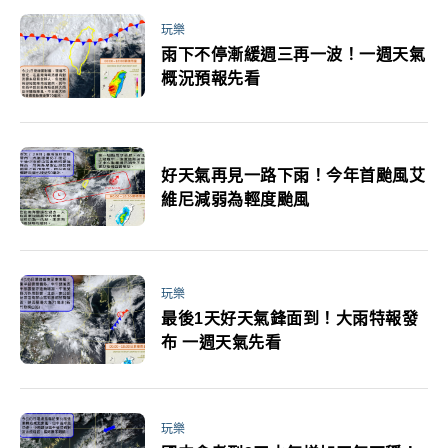
玩樂
雨下不停漸緩週三再一波！一週天氣
概況預報先看
好天氣再見一路下雨！今年首颱風艾
維尼減弱為輕度颱風
玩樂
最後1天好天氣鋒面到！大雨特報發
布 一週天氣先看
玩樂