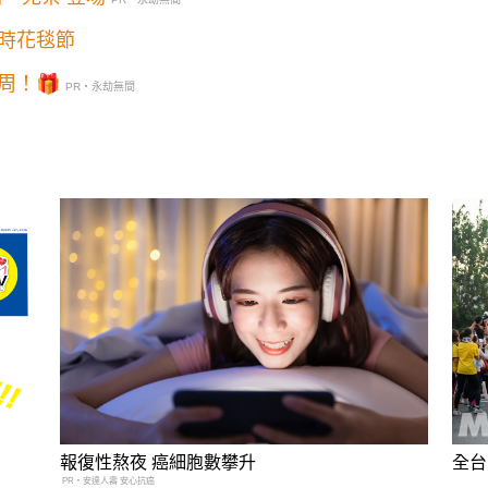
時花毯節
周！🎁
PR・永劫無間
報復性熬夜 癌細胞數攀升
全台
PR・安達人壽 安心抗癌