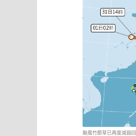
颱風竹節草已再度減弱回