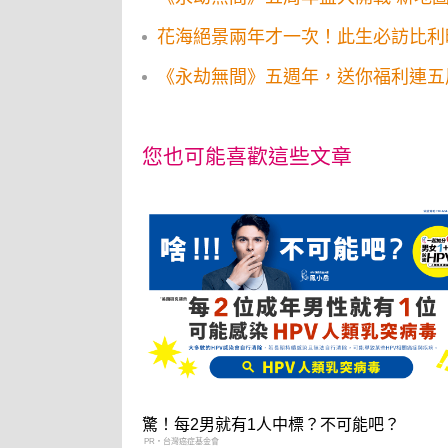
花海絕景兩年才一次！此生必訪比利
《永劫無間》五週年，送你福利連五
您也可能喜歡這些文章
驚！每2男就有1人中標？不可能吧？
PR・台灣癌症基金會