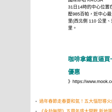
國際命名 KROSA
31日14時的中心位置在
壓985百帕，近中心最
里(西北側 110 公里
里。
咖啡拿鐵直逼買
優惠
》https://www.mook.co
過年春節走春要和氣！五大惱怒導火
《永劫無間》五周