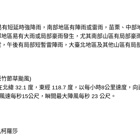
，易有短延時強降雨，南部地區有陣雨或雷雨，苗栗、中部
部地區易有大雨或局部豪雨發生，尤其南部山區有局部豪
雲，午後有局部短暫雷陣雨，大臺北地區及其他山區有局
原竹節草颱風)
在北緯 32.1 度，東經 118.7 度，以每小時8公里速度
風速每秒15公尺，瞬間最大陣風每秒 23 公尺。
颱風柯羅莎