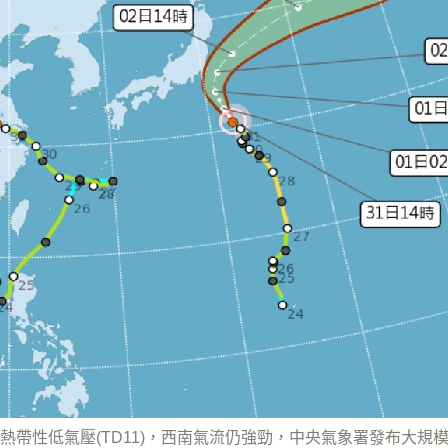
熱帶性低氣壓(TD11)，西南氣流仍強勁，中央氣象署發布大規