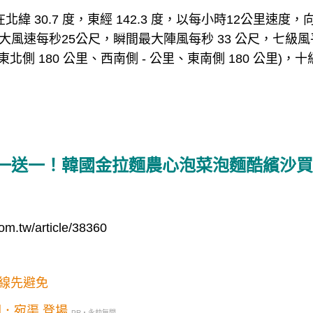
北緯 30.7 度，東經 142.3 度，以每小時12公里速
大風速每秒25公尺，瞬間最大陣風每秒 33 公尺，七級風平
、東北側 180 公里、西南側 - 公里、東南側 180 公里)，
一送一！韓國金拉麵農心泡菜泡麵酷繽沙買1
m.tw/article/38360
線先避免
年盛大開戰 新地圖．宛渠 登場
PR・永劫無間