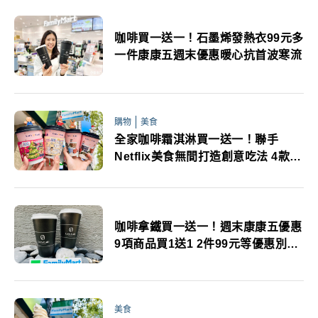
咖啡買一送一！石墨烯發熱衣99元多
一件康康五週末優惠暖心抗首波寒流
購物
美食
全家咖啡霜淇淋買一送一！聯手
Netflix美食無間打造創意吃法 4款聖
誕杯塞超應景
咖啡拿鐵買一送一！週末康康五優惠
9項商品買1送1 2件99元等優惠別錯
過
美食