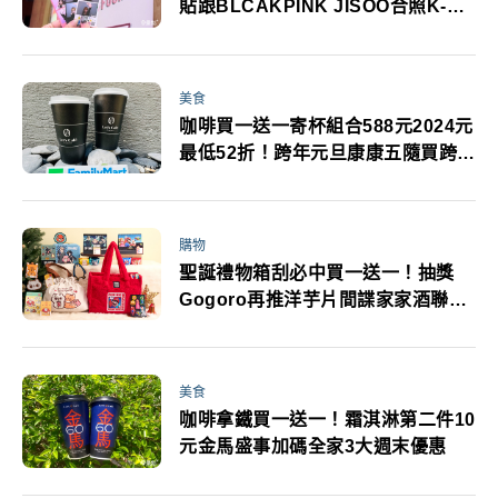
貼跟BLCAKPINK JISOO合照K-
POP偶像同框這裡拍
美食
咖啡買一送一寄杯組合588元2024元
最低52折！跨年元旦康康五隨買跨店
取4大優惠必追
購物
聖誕禮物箱刮必中買一送一！抽獎
Gogoro再推洋芋片間諜家家酒聯名
包裝美食
美食
咖啡拿鐵買一送一！霜淇淋第二件10
元金馬盛事加碼全家3大週末優惠