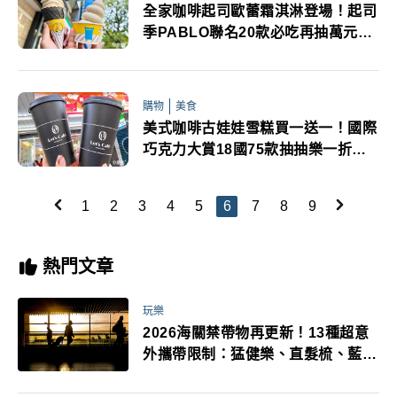
全家咖啡起司歐蕾霜淇淋登場！起司
季PABLO聯名20款必吃再抽萬元旅
遊金
購物
美食
美式咖啡古娃娃雪糕買一送一！國際
巧克力大賞18國75款抽抽樂一折優
惠別錯過
1
2
3
4
5
6
7
8
9
熱門文章
玩樂
2026海關禁帶物再更新！13種超意
外攜帶限制：猛健樂、直髮梳、藍牙
耳機、暖暖包都有事！最高還罰百
萬！注意事項一次看！