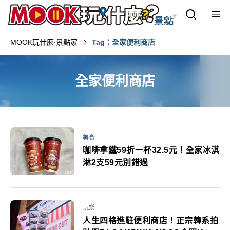
MOOK玩什麼‧景點家
Tag：全家便利商店
全家便利商店
美食
咖啡拿鐵59折一杯32.5元！全家冰淇
淋2支59元別錯過
玩樂
人生四格進駐便利商店！正宗韓系拍