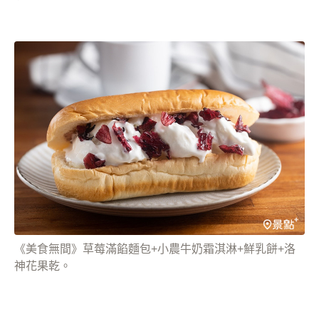
《美食無間》草莓滿餡麵包+小農牛奶霜淇淋+鮮乳餅+洛
神花果乾。