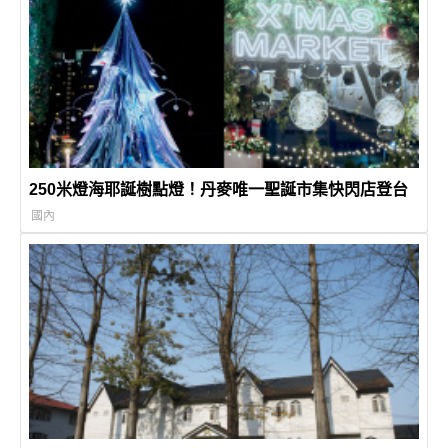
250米燈海耶誕樹點燈！丹麥唯一聖誕市集快閃店登台
國內