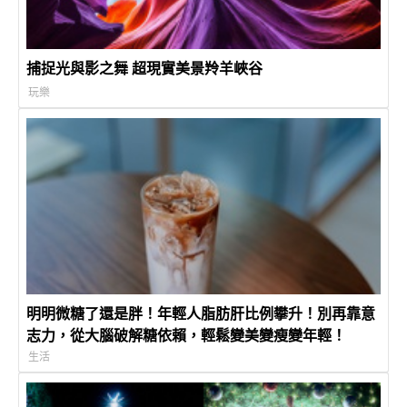
捕捉光與影之舞 超現實美景羚羊峽谷
玩樂
明明微糖了還是胖！年輕人脂肪肝比例攀升！別再靠意
志力，從大腦破解糖依賴，輕鬆變美變瘦變年輕！
生活