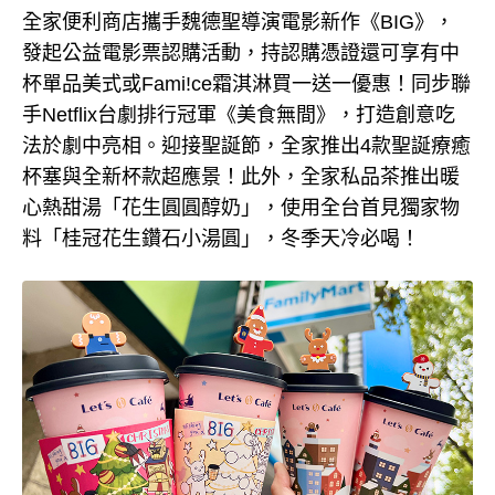
全家便利商店攜手魏德聖導演電影新作《BIG》，
發起公益電影票認購活動，持認購憑證還可享有中
杯單品美式或Fami!ce霜淇淋買一送一優惠！同步聯
手Netflix台劇排行冠軍《美食無間》，打造創意吃
法於劇中亮相。迎接聖誕節，全家推出4款聖誕療癒
杯塞與全新杯款超應景！此外，全家私品茶推出暖
心熱甜湯「花生圓圓醇奶」，使用全台首見獨家物
料「桂冠花生鑽石小湯圓」，冬季天冷必喝！