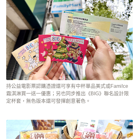
持公益電影票認購憑證還可享有中杯單品美式或Fami!ce
霜淇淋買一送一優惠；另也同步推出《BIG》聯名設計限
定杯套，無色版本還可發揮創意著色。