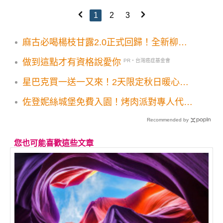
1
2
3
麻古必喝楊枝甘露2.0正式回歸！全新柳橙
芒果果粒夏季限定開喝
做到這點才有資格說愛你
PR・台灣癌症基金會
星巴克買一送一又來！2天限定秋日暖心特
選美好
佐登妮絲城堡免費入園！烤肉派對專人代烤
699吃到飽加送300元抵用券
Recommended by
您也可能喜歡這些文章