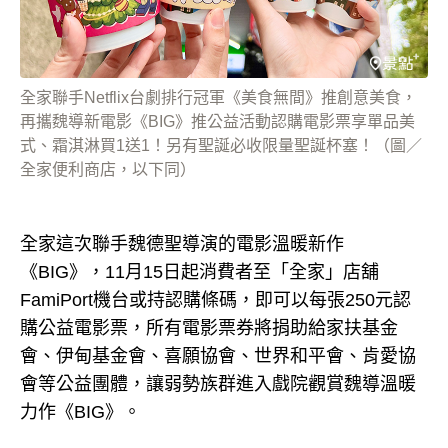
全家聯手Netflix台劇排行冠軍《美食無間》推創意美食，
再攜魏導新電影《BIG》推公益活動認購電影票享單品美
式、霜淇淋買1送1！另有聖誕必收限量聖誕杯塞！（圖／
全家便利商店，以下同）
全家這次聯手魏德聖導演的電影溫暖新作
《BIG》，11月15日起消費者至「全家」店舖
FamiPort機台或持認購條碼，即可以每張250元認
購公益電影票，所有電影票券將捐助給家扶基金
會、伊甸基金會、喜願協會、世界和平會、肯愛協
會等公益團體，讓弱勢族群進入戲院觀賞魏導溫暖
力作《BIG》。