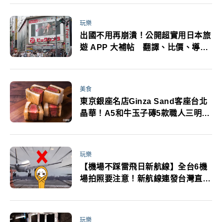
美食一次走透透
玩樂
出國不用再崩潰！公開超實用日本旅
遊 APP 大補帖 翻譯、比價、導航
一次搞定
美食
東京銀座名店Ginza Sand客座台北
晶華！A5和牛玉子磚5款職人三明治
必追
玩樂
【機場不踩雷飛日新航線】全台6機
場拍照要注意！新航線連發台灣直飛
日本選擇大增 2025日本航班＋機
場規範一次看
玩樂