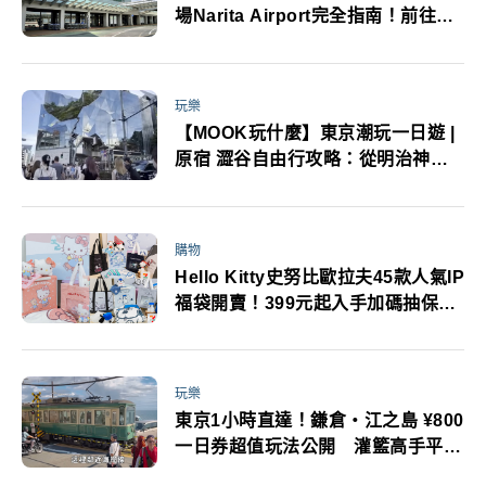
場Narita Airport完全指南！前往東
京交通手段盤點 航廈樓層簡介／美
食／伴手禮／服務設施一次看
玩樂
【MOOK玩什麼】東京潮玩一日遊 |
原宿 澀谷自由行攻略：從明治神宮
森呼吸到澀谷天空夜景
購物
Hello Kitty史努比歐拉夫45款人氣IP
福袋開賣！399元起入手加碼抽保時
捷
玩樂
東京1小時直達！鎌倉・江之島 ¥800
一日券超值玩法公開 灌籃高手平交
道、鎌倉大佛、江之島神社、小町通