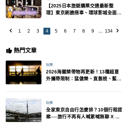
【2025日本旅遊購票交通最新整
理】東京刷臉搭車、環球影城全面線
上購票、京都住宿稅調漲攻略一次看
1
2
3
4
5
6
7
8
9
…
134
熱門文章
玩樂
2026海關禁帶物再更新！13種超意
外攜帶限制：猛健樂、直髮梳、藍牙
耳機、暖暖包都有事！最高還罰百
萬！注意事項一次看！
玩樂
全家東京自由行怎麼排？10個行程提
案──旅行不再有人喊累喊無聊 X 爸
媽小孩都能找到喜歡的好玩法！