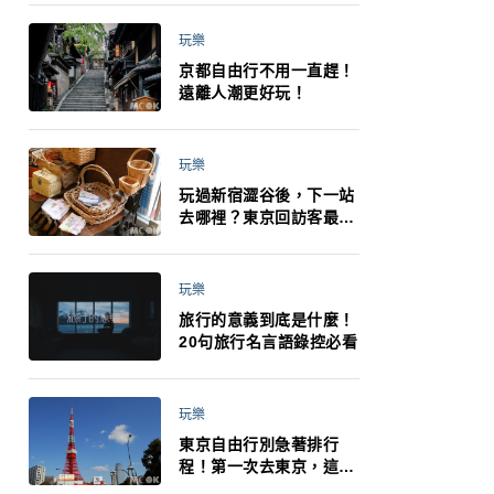
小孩都能找到喜歡的好玩
法！
玩樂
京都自由行不用一直趕！
遠離人潮更好玩！
玩樂
玩過新宿澀谷後，下一站
去哪裡？東京回訪客最推
薦下北澤
玩樂
旅行的意義到底是什麼！
20句旅行名言語錄控必看
玩樂
東京自由行別急著排行
程！第一次去東京，這10
件事更重要