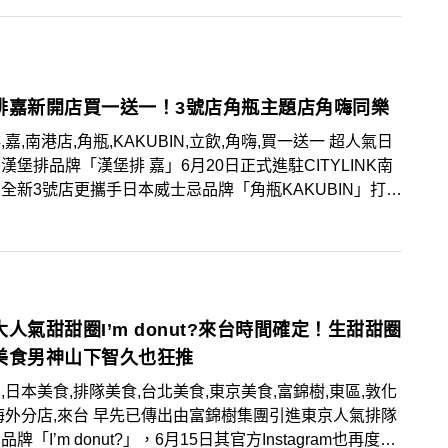
NCT DREAM、ENHYPEN、Stray Kids、TOMORROW
OGETHER等8組超人氣偶像團體，共63位偶像成員於6月27
勢回歸台北士林科教館！
排嘉新開店買一送一！3號店角瓶主題店角嗨同樂
,嘉,南港店,角瓶,KAKUBIN,立飲,角嗨,買一送一 超人氣日
漢堡排品牌「漢堡排 嘉」6月20日正式進駐CITYLINK南
全新3號店更攜手日本威士忌品牌「角瓶KAKUBIN」打造
體驗店，推廣日式「立飲」文化。等待入場時可先小酌經典
」，感受濃濃東京街頭風情。開幕首週6月20日至6月26
間，可享「角嗨」買一送一優惠，夏日消暑不容錯過！
人氣甜甜圈I’m donut?來台時間確定！生甜甜圈
美食男神山下智久也狂推
,日本美食,排隊美食,台北美食,東京美食,富錦樹,東區,敦化
 早先已傳出由富錦樹集團引進東京人氣排隊
牌「I’m donut?」，6月15日其官方Instagram也再度預