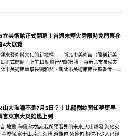
北分店即將於7月正式登台。而搶在台北店開幕前新開的海
店則開在韓國首爾。
市立美術館正式開幕！首週末煙火秀限時免門票參
館4大展覽
市迎來藝術與文化的新地標——新北市美術館（簡稱新美
日正式開館，上午11點舉行開館典禮，由新北市長侯友
新北市美術館董事長劉和然、新北市美術館館長賴香伶一
邀請文化部政務次長李靜慧、國內外貴賓、媒體以及來自日
森美術館館長片岡真實（Mami KATAOKA）、新加坡國
館首席策展人派崔克．佛洛雷斯（Patrick FLORES）、
展人侯瀚如（Hanru HOU）、洛杉磯當代藝術博物館首
人克拉拉．金（Clara KIM）及荷蘭國家建築、設計與數
火山大海嘯不是7月5日？！比龍樹諒預知夢更早
物館(Nieuwe Instituut)館長暨藝術總監陳伯康（Aric
預言東京大災難馬上到
）五位新美館國際顧問團（International Advisory
言,地震,海嘯,龍樹諒,我所預看見的未來,火山爆發,海底火
mittee）成員，參與新北市美術館B3多功能廳舉辦的開館典
金城保,富士山,南海海槽,避難包,急難包 相信不少人已經
展現出新北市對於文化藝術推廣的高度重視。新北市長侯友