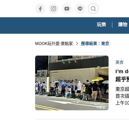
玩樂
購物
MOOK玩什麼‧景點家
搜尋結果：東京
美食
I’m
超乎
東京超人氣生
首次
上午1
店內
民眾
的排