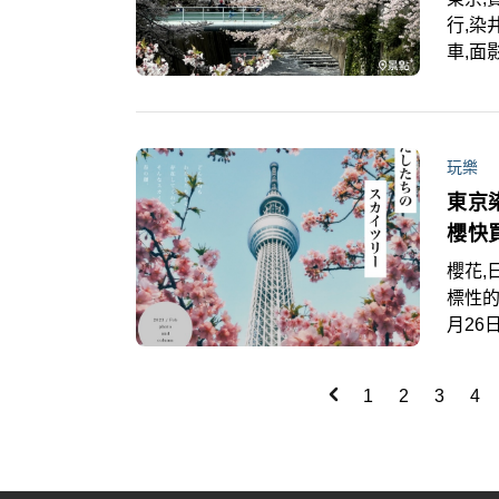
行,染
車,面影橋,
旅遊
儘管
野櫻
象；
玩樂
客前
東京
造訪
櫻快
浪漫
櫻花
標性的
月26
機，不
花綻
1
2
3
4
要另
空