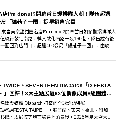
店I‘m donut?開幕首日爆排隊人潮！隊伍超過
0公尺「繞巷子一圈」提早銷售完畢
 來自東京甜甜圈名店I\'m donut?開幕首日如預期爆排隊人
伍繞行敦化南路，轉入敦化南路一段160巷，隊伍繞行後
一圈回到店門口，超過400公尺「繞巷子一圈」，由於排
潮超乎預期也超過店家一日產量，提早銷售完畢！
、TWICE、SEVENTEEN Dispatch「D FESTA
PEI」回歸！3大主題展區63位偶像成員8組團體粉
期必朝聖
名娛樂媒體 Dispatch 打造的全球話題特展
\\\\\\\\\\\\\\FESTA TAIPEI」，繼首爾、東京、臺北、雅加
杉磯、馬尼拉等地首場巡迴落幕後，2025年夏天盛大回
！本次展覽網羅 BTS、TWICE、SEVENTEEN、NCT