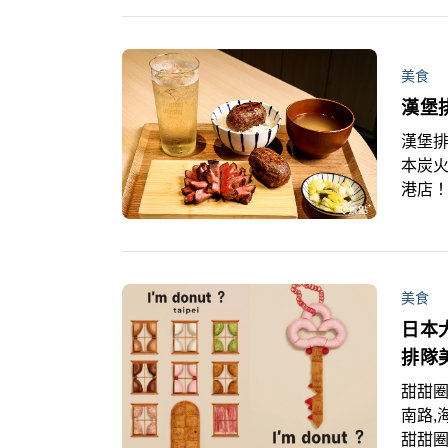
127、
X T
日強
美食
漢堡
漢堡排
本炭火
港店！
主題
「角嗨
日期
美食
日本大
排隊
甜甜圈
南路,海外分店,來台
甜甜圈品