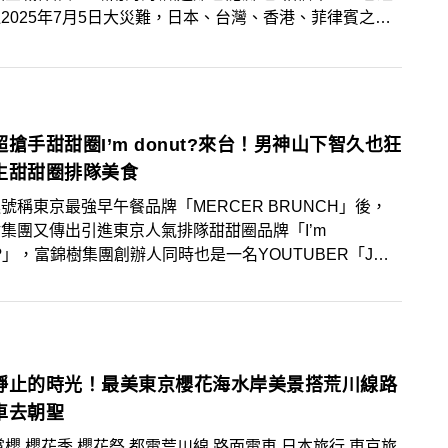
2025年7月5日大災難，日本、台灣、香港、菲律賓之間
示：「新美館坐落於人文薈萃、自然景觀豐富的鶯歌地區，
隆起連成一片的預言，不少人甚至因此暫緩到東北亞旅行；
十年籌備，從城市文脈出發，串聯全球藝文網絡，致力於成
時間逼近，各式預言更紛紛出籠，其中迫在眼前的便是日本
座具備國際視野與在地關懷的『全民美術館』。透過多元展
發表4月26日東京8.3大地震的預言！
研究計畫與教育推廣，新北市美術館將扮演文化行動者的角
推動全民學習、藝術參與及社會連結。」
搶手甜甜圈I’m donut?來台！男神山下智久也狂
生甜甜圈排隊美食
號稱東京最強早午餐品牌「MERCER BRUNCH」後，
集團又傳出引進東京人氣排隊甜甜圈品牌「I’m
ut?」，富錦樹集團創辦人同時也是一名YOUTUBER「J
羽傑，就在其Instagram上拍Reels證實公司確實要引進
m donut?」。繼引進號稱東京最強早午餐品牌「MERCER
NCH」後，富錦樹集團又傳出引進東京人氣排隊甜甜圈品
’m donut?」，富錦樹集團創辦人同時也是一名
TUBER「J哥」吳羽傑，就在其Instagram上拍Reels證實
靜止的時光！最美東京櫻花海水岸美景搭荒川線路
要引進「I’m donut?」。
車去朝聖
賞櫻,櫻花季,櫻花祭,都電荒川線,路面電車,日本旅行,東京旅