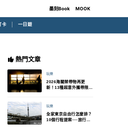
墨刻Book
MOOK
打卡
一日遊
熱門文章
玩樂
2026海關禁帶物再更
新！13種超意外攜帶限
制：猛健樂、直髮梳、藍
牙耳機、暖暖包都有事！
最高還罰百萬！注意事項
玩樂
一次看！
全家東京自由行怎麼排？
10個行程提案──旅行不
再有人喊累喊無聊 X 爸媽