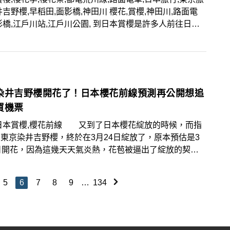
井吉野櫻,早稻田,面影橋,神田川 櫻花,賞櫻,神田川,路面電
江戶川站,江戶川公園, 到日本賞櫻是許多人前往日本
的原因之一，然而能不能正好遇到「滿開」時刻至為關鍵，
也有不少品種的櫻花較早或較晚達到滿開，不過要以染井吉
為進度基準的「滿開」時刻，才會遇上滿眼粉紅的浪漫景
櫻花季東京各人氣賞櫻點充滿人潮，景編分享一個較少觀光
往的賞櫻景點，除了朝聖經典必遊的櫻花景點之外，不妨也
染井吉野櫻開花了！日本櫻花前線預測再公開想追
幽靜、人少的櫻花景點，搭配路面電車延伸行程，十分愜意
買機票
！
,日本賞櫻,櫻花前線 又到了日本櫻花綻放的時候，而指
東京染井吉野櫻，終於在3月24日綻放了，原本預估是3
日開花，因為這幾天天氣炎熱，花苞被逼出了綻放的契
過跟去年比起來，則是早了4～5天，加上不同品種的櫻
放時間點、滿開與凋落時程不同，想要衝日本賞櫻的景粉們
5
6
7
8
9
…
134
外參考天氣狀況與個別景點的櫻花品種，才不會白跑、落
。