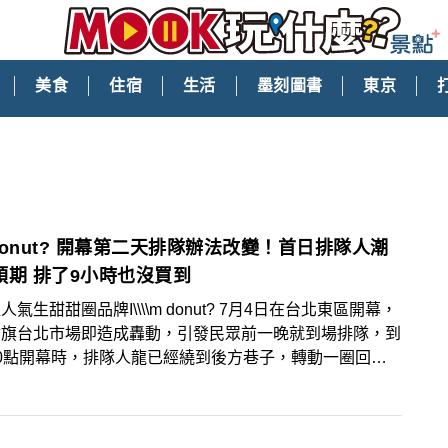
美食
住宿
生活
墨刻圖書
東京
 donut? 開幕第二天排隊辦法改變！首日排隊人潮
預期 排了9小時也沒買到
甜甜圈品牌I\\\\m donut? 7月4日在台北東區開幕，
插旗台北市場即造成轟動，引發民眾前一晚就到場排隊，到
0點開幕時，排隊人龍已經繞到後方巷子，轉動一圈回到
，人潮相當可觀，超過該店原本準備的量能，因此許多排隊
並沒有買到生甜甜圈，在社群上抱怨，而店家也緊急公告新
隊、販售規則，以希望更多人能買到，並避免消費者白等。