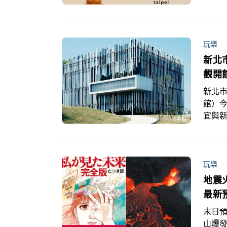
告台
外分
玩樂
新北
觀開
新北
館）今
宜與
同，
本東京
家美術
獨立策
玩樂
席策展
地震
位文化博
最新
CHEN
末日預
Com
山爆發,
禮，