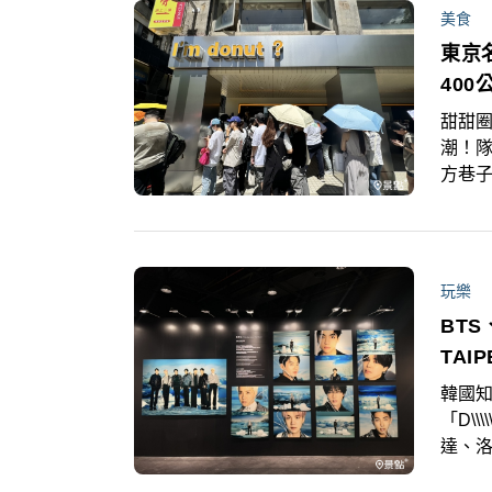
美食
東京名
40
甜甜圈
潮！隊
方巷子
隊人
玩樂
BTS
TAI
絲暑
韓國知
「D\\
達、洛
歸台北