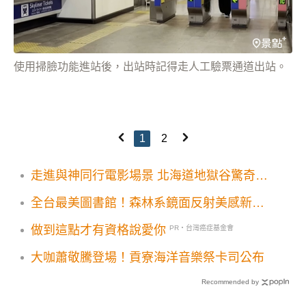
使用掃臉功能進站後，出站時記得走人工驗票通道出站。
1
2
走進與神同行電影場景 北海道地獄谷驚奇步
道
全台最美圖書館！森林系鏡面反射美感新地
標
做到這點才有資格說愛你
PR・台灣癌症基金會
大咖蕭敬騰登場！貢寮海洋音樂祭卡司公布
Recommended by