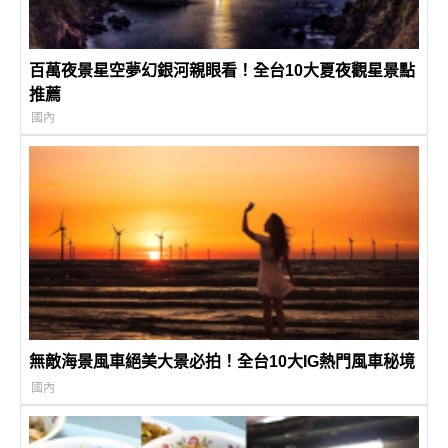
百萬夜景星空夢幻銀河親眼看！全台10大夏夜觀星景點
推薦
國內
無敵海景風車絕美大景必拍！全台10大IG熱門風車秘境
國內