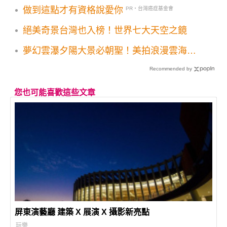
做到這點才有資格說愛你
PR・台灣癌症基金會
絕美奇景台灣也入榜！世界七大天空之鏡
夢幻雲瀑夕陽大景必朝聖！美拍浪漫雲海山
巒風光
Recommended by
您也可能喜歡這些文章
屏東演藝廳 建築 X 展演 X 攝影新亮點
玩樂