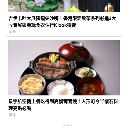
吉伊卡哇大展降臨尖沙嘴！香港限定飲茶系列必追3大
收費展區翻玩食衣住行Klook獨賣
國外
星宇航空機上餐吃得到高檔壽喜燒！人形町今半懷石料
理亮點必看
其他