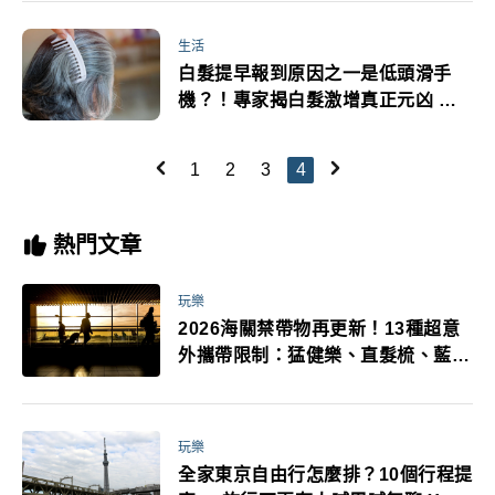
生活
白髮提早報到原因之一是低頭滑手
機？！專家揭白髮激增真正元凶 白
髮3大迷思5大改善守則必看
1
2
3
4
熱門文章
玩樂
2026海關禁帶物再更新！13種超意
外攜帶限制：猛健樂、直髮梳、藍牙
耳機、暖暖包都有事！最高還罰百
萬！注意事項一次看！
玩樂
全家東京自由行怎麼排？10個行程提