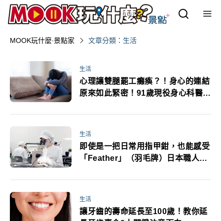
MOOK玩什麼‧景點家
文章分類：生活
生活
心理讓雙腿罷工癱瘓？！身心的連結
原來如此緊密！91歲現役身心科醫師
的71則人生智慧
生活
即使是一把日常用指甲鉗，也能感受
「Feather」（羽毛牌）日本職人打
造，全神灌注的精細設計工藝
生活
讓牙齒的壽命延長至100歲！教你延