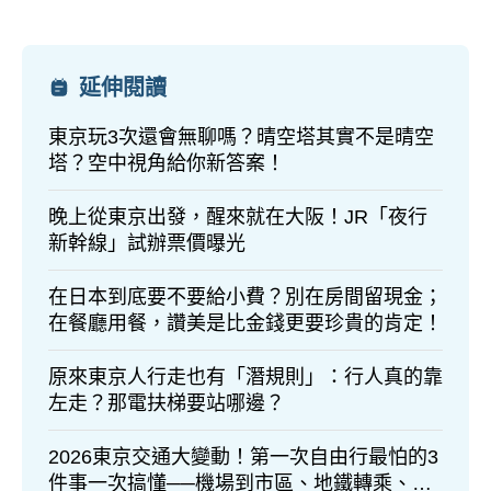
延伸閱讀
東京玩3次還會無聊嗎？晴空塔其實不是晴空
塔？空中視角給你新答案！
晚上從東京出發，醒來就在大阪！JR「夜行
新幹線」試辦票價曝光
在日本到底要不要給小費？別在房間留現金；
在餐廳用餐，讚美是比金錢更要珍貴的肯定！
原來東京人行走也有「潛規則」：行人真的靠
左走？那電扶梯要站哪邊？
2026東京交通大變動！第一次自由行最怕的3
件事一次搞懂──機場到市區、地鐵轉乘、票