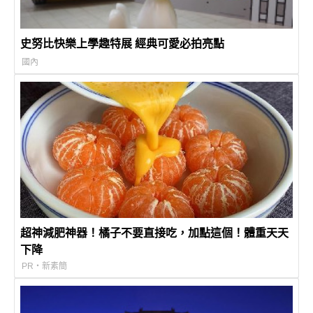
史努比快樂上學趣特展 經典可愛必拍亮點
國內
超神減肥神器！橘子不要直接吃，加點這個！體重天天
下降
PR・新素簡