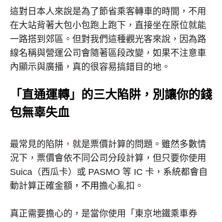
這對日本人來說是為了節省乘客轉車的時間，不用
在大站背著大包小包跑上跑下，直接坐在原位就能
一路搭到郊區。但對我們這種觀光客來說，因為路
線名稱與營運公司會隨著區段改變，如果不注意車
內顯示與廣播，真的很容易搞錯目的地。
「直通運轉」的三大陷阱，別讓你的錢
包無辜失血
最常見的陷阱
，
就是票價計算的問題。雖然多數情
況下，票價會依不同公司分段計算，但只要你使用
Suica
（西瓜卡）或
PASMO
等
IC
卡，系統都會自
動計算正確金額
，不用
擔心亂扣。
真正需要擔心的，是當你使用「東京地鐵乘車券