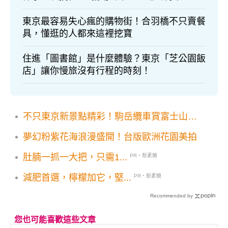
券怎麼買？看這篇就夠！
東京最容易失心瘋的購物街！合羽橋不只賣餐
具，懂逛的人都來這裡挖寶
住進「圖書館」是什麼體驗？東京「芝公園飯
店」讓你慢旅沒有行程的時刻！
不只東京新景點精彩！駒岳纜車賞富士山、
大阪全新設施、九州 Miffy 主題園區 2026
夢幻粉紫花海浪漫盛開！台版歐洲花園美拍
必踩新點
肚腩一抓一大把，只需1...
PR・新素簡
減肥首選，檸檬加它，堅...
PR・新素簡
Recommended by
您也可能喜歡這些文章