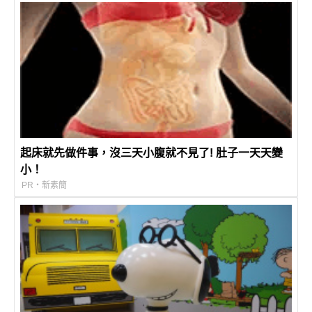
起床就先做件事，沒三天小腹就不見了! 肚子一天天變
小！
PR・新素簡