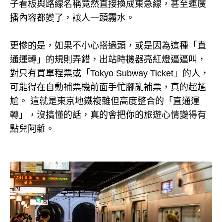
子看板與路線名稱竟然直接換成東急線，甚至連廣
播內容都變了，讓人一頭霧水。
更慘的是，如果不小心搭過頭，或是因為這種「直
通運轉」的規則弄錯，出站時機器亮紅燈逼逼叫，
對只有買單程票或「Tokyo Subway Ticket」的人，
可能得在自動補票機前面手忙腳亂補票，真的超尷
尬。 這就是東京地鐵複雜但高度整合的「直通運
轉」，沒搞懂的話，真的會把你的旅遊心情變得有
點兒阿雜。