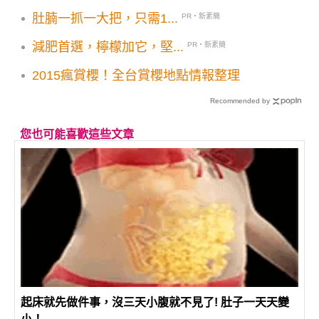
新店店聯手好丘推七款限定貝果
肚腩一抓一大把，只需1...
PR・新素簡
減肥首選，檸檬加它，堅...
PR・新素簡
2015瘋賞櫻！全台賞櫻地點情報整理
Recommended by
您也可能喜歡這些文章
起床就先做件事，沒三天小腹就不見了! 肚子一天天變