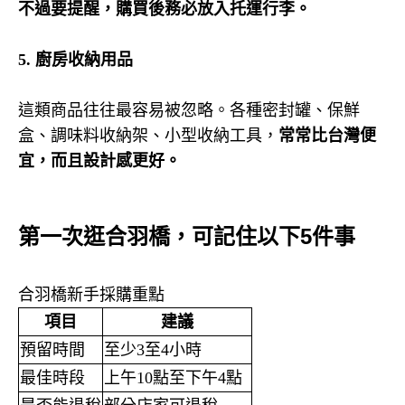
不過要提醒，購買後務必放入托運行李。
5.
廚房收納用品
這類商品往往最容易被忽略。各種密封罐、保鮮
盒、調味料收納架、小型收納工具，
常常比台灣便
宜，而且設計感更好。
第一次逛合羽橋，可記住以下5件事
合羽橋新手採購重點
項目
建議
預留時間
至少
3
至
4
小時
最佳時段
上午
10
點至下午
4
點