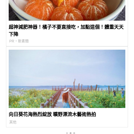
超神減肥神器！橘子不要直接吃，加點這個！體重天天
下降
PR・新素簡
向日葵花海熱烈綻放 曠野漂流木藝術熱拍
其他