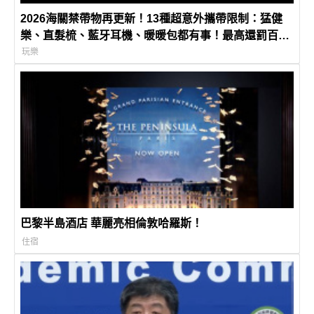
2026海關禁帶物再更新！13種超意外攜帶限制：猛健
樂、直髮梳、藍牙耳機、暖暖包都有事！最高還罰百
萬！注意事項一次看！
玩樂
巴黎半島酒店 華麗亮相倫敦哈羅斯！
住宿