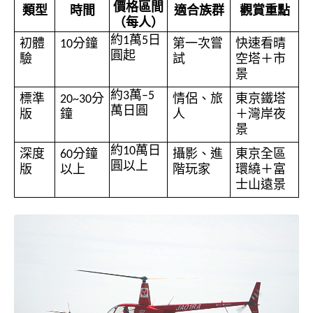
價格區間
類型
時間
適合族群
觀賞重點
（每人）
約1萬5日
初體
10分鐘
第一次嘗
快速看晴
圓起
驗
試
空塔＋市
景
約3萬–5
標準
20~30分
情侶、旅
東京鐵塔
萬日圓
版
鐘
人
＋灣岸夜
景
約10萬日
深度
60分鐘
攝影、進
東京全區
圓以上
版
以上
階玩家
環繞＋富
士山遠景