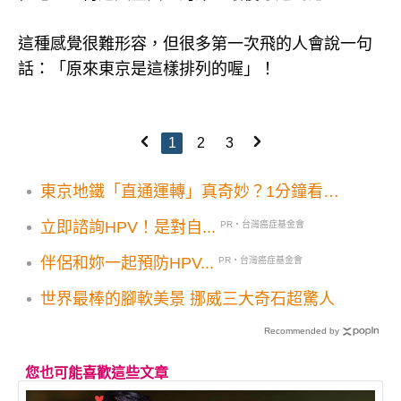
這種感覺很難形容，但很多第一次飛的人會說一句
話：「原來東京是這樣排列的喔」！
1
2
3
東京地鐵「直通運轉」真奇妙？1分鐘看懂
為什麼坐著坐著，我就得補票了！
立即諮詢HPV！是對自...
PR・台灣癌症基金會
伴侶和妳一起預防HPV...
PR・台灣癌症基金會
世界最棒的腳軟美景 挪威三大奇石超驚人
Recommended by
您也可能喜歡這些文章