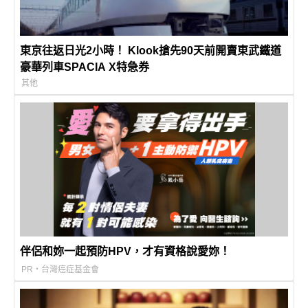
東京往返日光2小時！ Klook搶先90天前開賣東武鐵道
豪華列車SPACIA X特急券
其他
伴侶和妳一起預防HPV，才有資格說愛妳！
PR・台灣癌症基金會