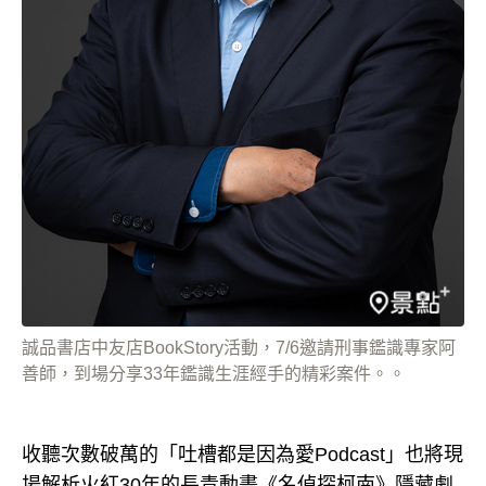
誠品書店中友店BookStory活動，7/6邀請刑事鑑識專家阿
善師，到場分享33年鑑識生涯經手的精彩案件。。
收聽次數破萬的「吐槽都是因為愛Podcast」也將現
場解析火紅30年的長青動畫《名偵探柯南》隱藏劇