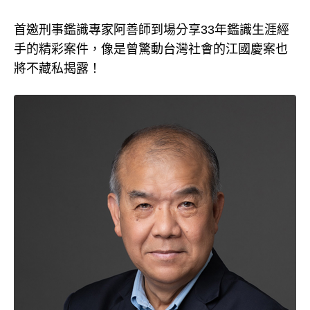
首邀刑事鑑識專家阿善師到場分享33年鑑識生涯經
手的精彩案件，像是曾驚動台灣社會的江國慶案也
將不藏私揭露！