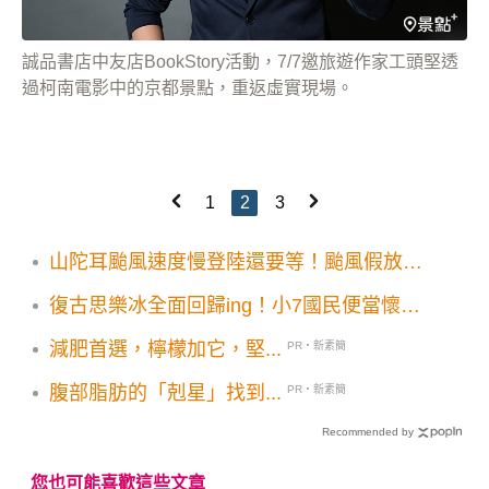
誠品書店中友店BookStory活動，7/7邀旅遊作家工頭堅透
過柯南電影中的京都景點，重返虛實現場。
1
2
3
山陀耳颱風速度慢登陸還要等！颱風假放幾
天出海位置是關鍵 花蓮台東屏東率先停班停
復古思樂冰全面回歸ing！小7國民便當懷舊
課
限量免費試吃
減肥首選，檸檬加它，堅...
PR・新素簡
腹部脂肪的「剋星」找到...
PR・新素簡
Recommended by
您也可能喜歡這些文章