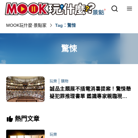
MOOK玩什麼‧景點家
Tag：驚悚
驚悚
玩樂
購物
誠品主題展不插電消暑提案！驚悚懸
疑犯罪推理書單 鑑識專家親臨現場
破案
熱門文章
玩樂