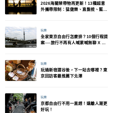
2026海關禁帶物再更新！13種超意
外攜帶限制：猛健樂、直髮梳、藍牙
耳機、暖暖包都有事！最高還罰百
萬！注意事項一次看！
玩樂
全家東京自由行怎麼排？10個行程提
案──旅行不再有人喊累喊無聊 X 爸
媽小孩都能找到喜歡的好玩法！
玩樂
玩過新宿澀谷後，下一站去哪裡？東
京回訪客最推薦下北澤
玩樂
京都自由行不用一直趕！遠離人潮更
好玩！