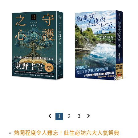
1
2
3
熱鬧程度令人難忘！此生必訪六大人氣祭典