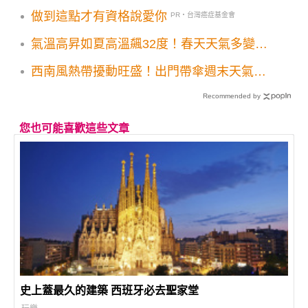
做到這點才有資格說愛你
PR・台灣癌症基金會
氣溫高昇如夏高溫飆32度！春天天氣多變化
注意小變天
西南風熱帶擾動旺盛！出門帶傘週末天氣變
化先看
Recommended by
您也可能喜歡這些文章
史上蓋最久的建築 西班牙必去聖家堂