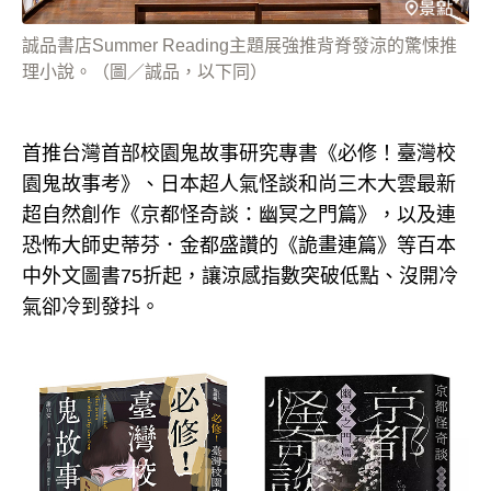
誠品書店Summer Reading主題展強推背脊發涼的驚悚推
理小說。（圖／誠品，以下同）
首推台灣首部校園鬼故事研究專書《必修！臺灣校
園鬼故事考》、日本超人氣怪談和尚三木大雲最新
超自然創作《京都怪奇談：幽冥之門篇》，以及連
恐怖大師史蒂芬．金都盛讚的《詭畫連篇》等百本
中外文圖書75折起，讓涼感指數突破低點、沒開冷
氣卻冷到發抖。