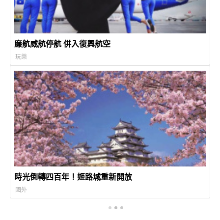
廉航威航停航 併入復興航空
玩樂
時光倒轉四百年！姬路城重新開放
國外