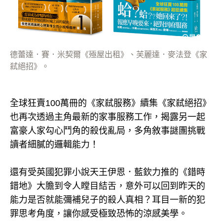
德蕾達．賽．米契爾《殛屋出租》、芙麗達．麥法登《家
弒絕招》。
全球狂賣100萬冊的《家弒服務》續集《家弒絕招》
也再次透過主角最新的家事服務工作，揭露另一起
富豪人家勾心鬥角的殺伐亂局，多角敘事謎團挑戰
讀者細膩的邏輯能力！
還有受英國犯罪小說天王伊恩．藍欽力推的《錯時
錯地》大膽到令人瞠目結舌，意外可以回到昨天的
能力是否就能彌補兒子的殺人真相？耳目一新的犯
罪思考角度，讓你感受極致恐怖的涼感美學。