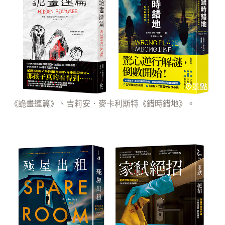
《詭畫連篇》、吉莉安．麥卡利斯特《錯時錯地》。