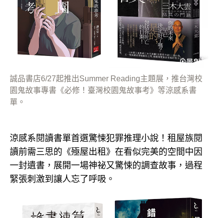
誠品書店6/27起推出Summer Reading主題展，推台灣校
園鬼故事專書《必修！臺灣校園鬼故事考》等涼感系書
單。
涼感系閱讀書單首選驚悚犯罪推理小說！租屋族閱
讀前需三思的《殛屋出租》在看似完美的空間中因
一封遺書，展開一場神祕又驚悚的調查故事，過程
緊張刺激到讓人忘了呼吸。