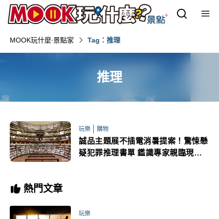
MOOK玩什麼‧景點家
Tag：推理
推理
玩樂
購物
誠品主題展不插電消暑提案！驚悚懸
疑犯罪推理書單 鑑識專家親臨現場
破案
熱門文章
玩樂