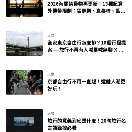
2026海關禁帶物再更新！13種超意
外攜帶限制：猛健樂、直髮梳、藍牙
耳機、暖暖包都有事！最高還罰百
萬！注意事項一次看！
玩樂
全家東京自由行怎麼排？10個行程提
案──旅行不再有人喊累喊無聊 X 爸
媽小孩都能找到喜歡的好玩法！
玩樂
京都自由行不用一直趕！遠離人潮更
好玩！
玩樂
旅行的意義到底是什麼！20句旅行名
言語錄控必看