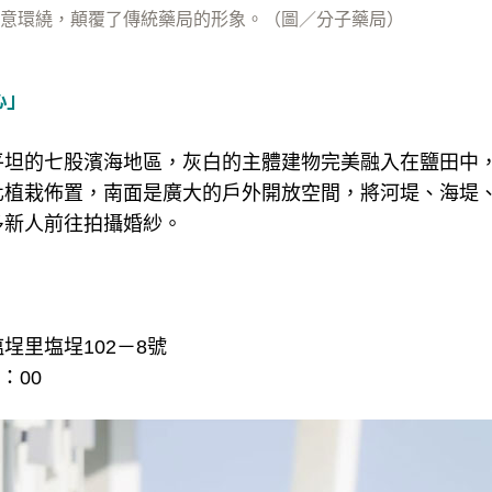
意環繞，顛覆了傳統藥局的形象。（圖／分子藥局）
心」
平坦的七股濱海地區，灰白的主體建物完美融入在鹽田中
化植栽佈置，南面是廣大的戶外開放空間，將河堤、海堤
多新人前往拍攝婚紗。
埕里塩埕102－8號
：00