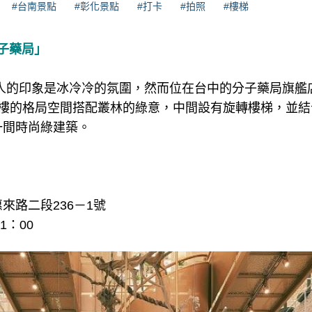
#台南景點
#彰化景點
#打卡
#拍照
#樓梯
e分子藥局」
人的印象是冰冷冷的氛圍，然而位在台中的分子藥局旗艦
層樓的格局空間搭配叢林的綠意，中間設有旋轉樓梯，並結
一間時尚綠建築。
來路二段236－1號
1：00