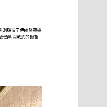
店則顛覆了傳統醫藥機
合透明開放式的櫥窗