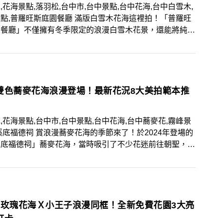
,花海景點,落羽松,台中市,台中景點,台中花海,台中白雪木,
點,普羅旺斯庭園餐廳 滿版白雪木花海這裡拍！「普羅旺
園餐廳」不僅擁有冬季限定的浪漫白雪木花景，還能將純白
同入鏡、同賞夢幻落羽松，快將10大取景範本及賞花情
記起來！
雙色蕎麥花海浪漫登場！最新花況8大美拍範本推
,花海景點,台中市,台中景點,台中花海,台中蕎麥花,霧峰景
溪底福德祠 賞浪漫蕎麥花海的季節來了！於2024年登場的
溪底福德祠」蕎麥花海，當時吸引了不少花迷前往朝聖，今
僅可賞粉紅蕎麥花，更加入了純白花色，讓人輕鬆拍出雙色
快將最新花況、8大美拍範本筆記起來！
朵玫瑰花海Ｘ小王子浪漫同框！全新免費花園3大亮