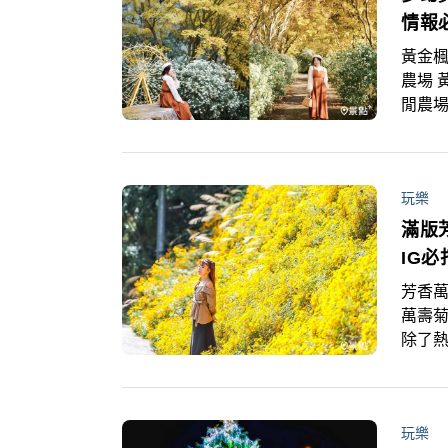
情報
黃金楓
農場 
閒農場
將最
氣前
玩樂
滿版
IG必
芳香萬
萬壽菊
除了
點，還
玩樂