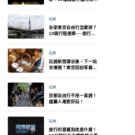
制：猛健樂、直髮梳、藍
牙耳機、暖暖包都有事！
最高還罰百萬！注意事項
玩樂
一次看！
全家東京自由行怎麼排？
10個行程提案──旅行不
再有人喊累喊無聊 X 爸媽
小孩都能找到喜歡的好玩
法！
玩樂
玩過新宿澀谷後，下一站
去哪裡？東京回訪客最推
薦下北澤
玩樂
京都自由行不用一直趕！
遠離人潮更好玩！
玩樂
旅行的意義到底是什麼！