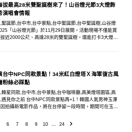
海拔最高28米雙聖誕樹來了！山谷燈光節3大燈飾
秀演唱會情報
,聖誕節,台中市,台中景點,台中聖誕節,台中聖誕樹,山谷燈
2025「山谷燈光節」於11月29日展開，活動現場不僅能賞
拔近2000公尺、高達28米的雙聖誕樹，還能打卡3大燈飾
，快將聲光秀及演唱會時間一同筆記起來！
演台中NPC同款景點！34米紅白燈塔Ｘ海軍復古風
廳粉絲必踩點
,韓星同款,台中市,台中景點,台中咖啡廳,高美燈塔園區,高
,遇見你之前 台中NPC同款景點再+1！韓國人氣男神玉澤
期因拍攝新電影作品，將在台停留一段時間，期間可在玉澤
上看到許多台中打卡照，「玉澤演坐過的」公車座椅也在
eads 上廣為流傳，被粉絲稱作「台中NPC」。近日台中咖
6
7
8
9
10
…
24
「遇見你之前」於社群平台上分享玉澤演的驚喜現身，推薦