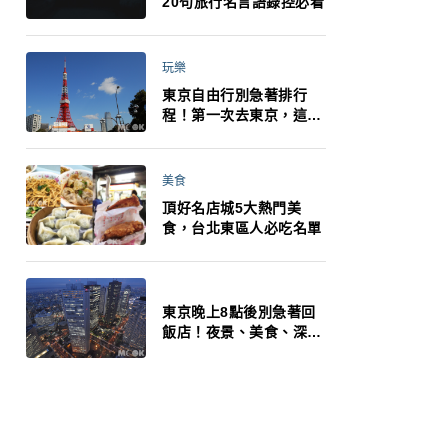
20句旅行名言語錄控必看
玩樂
東京自由行別急著排行
程！第一次去東京，這10
件事更重要
美食
頂好名店城5大熱門美
食，台北東區人必吃名單
東京晚上8點後別急著回
飯店！夜景、美食、深夜
玩法一次整理，東京人的
夜生活才正要開始