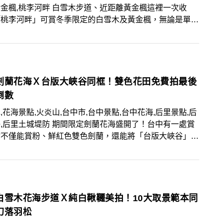
金楓,桃李河畔 白雪木步道、近距離黃金楓這裡一次收
「桃李河畔」可賞冬季限定的白雪木及黃金楓，無論是單一
雙色同框場景都十分夢幻，快將10大美拍範本及花期筆
來！
劍蘭花海Ｘ台版大峽谷同框！雙色花田免費拍最後
倒數
,花海景點,火炎山,台中市,台中景點,台中花海,后里景點,后
,后里土城堤防 期間限定劍蘭花海盛開了！台中有一處賞
點不僅能賞粉、鮮紅色雙色劍蘭，還能將「台版大峽谷」火
一同入鏡，快把握最後賞期前往取景！
白雪木花海步道Ｘ純白鞦韆美拍！10大取景範本同
幻落羽松