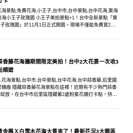
打卡
花海景點,免費花海,小王子,台中市,台中景點,台中花海,東海
東海小王子玫瑰園 小王子美拍景點+1！台中全新景點「東
子玫瑰園」於11月1日正式開園，現場不僅能免費賞2萬
瑰花海，還能將小王子一同入鏡，快將3大亮點及順遊花海
起來！
蒜香藤花海牆期間限定美拍！台中2大花景一次收3
點順遊
,花海景點,台中市,台中景點,台中花海,台中蒜香藤,后里國
里糖廠 隱藏蒜香藤花海景點在這裡！近期有不少熱門蒜香
點綻放，在台中市后里區隱藏著2處粉紫花牆打卡點，快將
亮點、3大順遊景點筆記起來，把握花期前往取景！
黃金楓Ｘ白雪木花海大景來了！最新花況3大園區