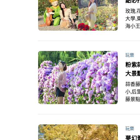
點必
玫瑰,
大學,
海小王
朵玫
筆記
玩樂
粉紫
大景
蒜香藤
小,后
藤景
現場
玩樂
夢幻