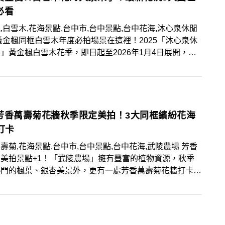
必看
,白雪木,花海景點,台中市,台中景點,台中花海,沐心泉休閒
黃金楓同框白雪木年度必拍場景在這裡！2025「沐心泉休
」黃金楓白雪木花季，即日起至2026年1月4日展開，快
新花況、3大園區情報、最佳取景時機筆記起來，找個好天
往賞花！
芳香萬壽菊花牆秋季限定美拍！3大同框繽紛花海
打卡
壽菊,花海景點,台中市,台中景點,台中花海,武陵農場 芳香
美拍景點+1！「武陵農場」擁有豐富的植物資源，秋季
熱門的楓葉、銀杏美景外，更有一處芳香萬壽菊花牆打卡
能將3大繽紛花海一同入鏡！