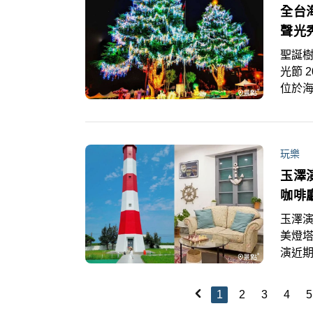
全台
聲光
聖誕樹
光節 
位於海
裝置
玩樂
玉澤
咖啡
玉澤演
美燈塔
演近
演IG
Thr
1
2
3
4
5
啡廳