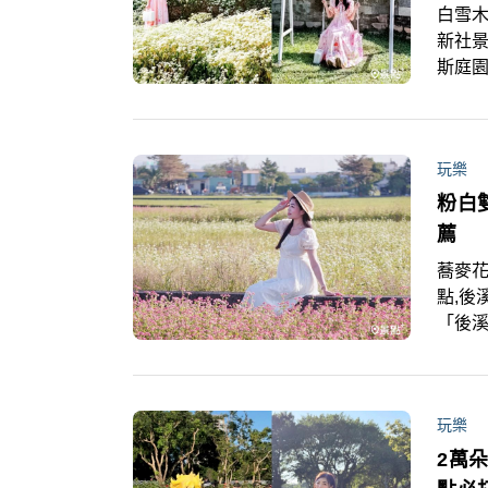
白雪木
新社景
斯庭
鞦韆一
報筆
玩樂
粉白
薦
蕎麥花
點,後
「後
年不
美照，
玩樂
2萬