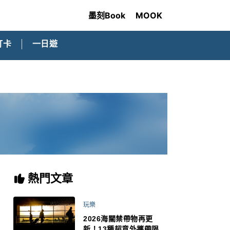
墨刻Book
MOOK
打卡
一日遊
熱門文章
玩樂
2026海關禁帶物再更
新！13種超意外攜帶限