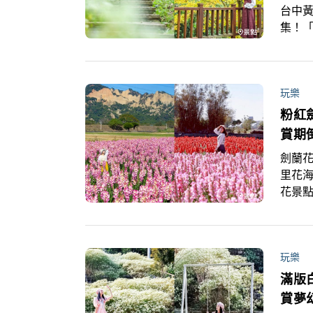
台中黃
集！
取景或
記起
玩樂
粉紅
賞期
劍蘭花
里花海
花景
炎山
玩樂
滿版
賞夢