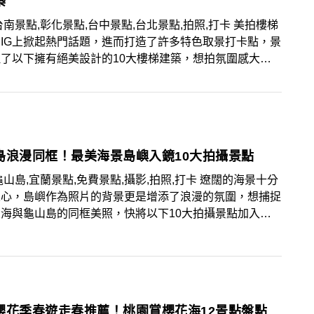
築
台南景點,彰化景點,台中景點,台北景點,拍照,打卡 美拍樓梯
IG上掀起熱門話題，進而打造了許多特色取景打卡點，景
了以下擁有絕美設計的10大樓梯建築，想拍氛圍感大片
一定要加入收藏清單！
島浪漫同框！最美海景島嶼入鏡10大拍攝景點
龜山島,宜蘭景點,免費景點,攝影,拍照,打卡 遼闊的海景十分
人心，島嶼作為照片的背景更是增添了浪漫的氛圍，想捕捉
海與龜山島的同框美照，快將以下10大拍攝景點加入收
櫻花季春遊走春推薦！桃園賞櫻花海12景點盤點