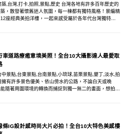
建築,台灣,打卡,拍照,景點,歷史 台灣各地有許多百年歷史的
建築，散發著懷舊迷人氛圍，每一棟都有獨特風格！景編精
12座經典美拍洋樓，一起來感受屬於各年代台灣獨特的
風情。
行車道路療癒意境美照！全台10大攝影達人最愛取
路
台中景點,台東景點,台南景點,小琉球,苗栗景點,墾丁,淡水,拍
灣擁有許多景色優美、依山傍水的公路，不論白天或晚
都能隨著周圍環境的轉換而捕捉到獨一無二的畫面，想拍下
路照片的人，一定要將以下10大必拍公路筆記起來！
線條IG設計感時尚大片必拍！全台10大特色美感樓