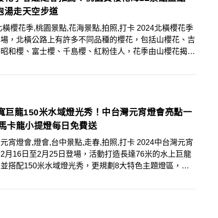
泡湯走天空步道
北橫櫻花季,桃園景點,花海景點,拍照,打卡 2024北橫櫻花季
登場，北橫公路上有許多不同品種的櫻花，包括山櫻花、吉
、昭和櫻、富士櫻、千島櫻、紅粉佳人，花季由山櫻花揭開
預計整個花期從1月底綻放至3月，花海控快跟著賞櫻地
2處花海景點，並順遊泡湯及天空步道！
米寬巨龍150米水域燈光秀！中台灣元宵燈會亮點一
 馬卡龍小提燈每日免費送
元宵燈會,燈會,台中景點,走春,拍照,打卡 2024中台灣元宵
2月16日至2月25日登場，活動打造長達76米的水上巨龍
並搭配150米水域燈光秀，更規劃8大特色主題燈區，賞
餘還能領取免費馬卡龍小提燈、逛文創特色市集！