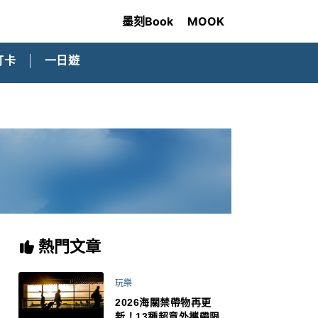
墨刻Book
MOOK
打卡
一日遊
熱門文章
玩樂
2026海關禁帶物再更
新！13種超意外攜帶限