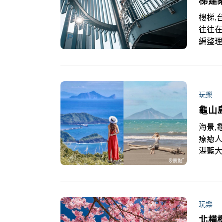
梯建
樓梯,
往往在
編整理
的人
玩樂
龜山
海景,
療癒
湛藍大
藏！
玩樂
北橫