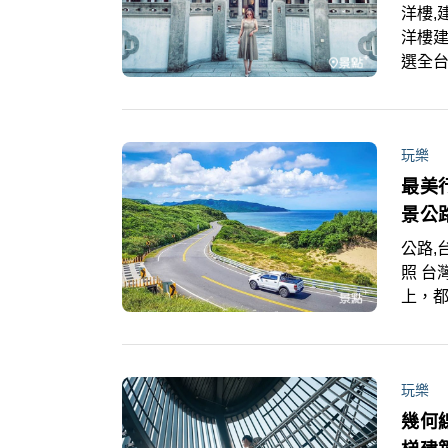
洋樓,
洋樓
選全台
建築
玩樂
最美
景公
公路,
照 台
上，
絕美公
玩樂
幾何