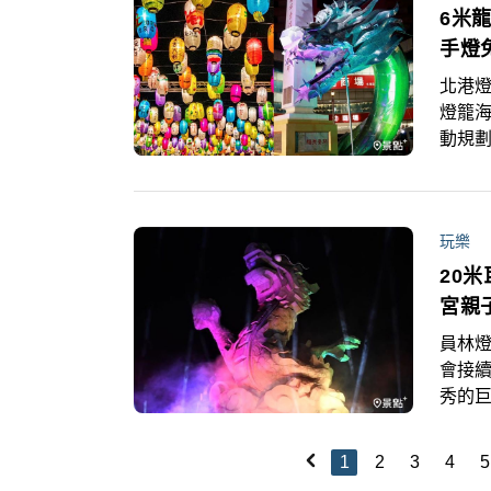
6米
手燈
北港燈
燈籠海
動規劃
及12
想賞
玩樂
20
宮親
員林燈
會接續
秀的
宮遊
1
2
3
4
5