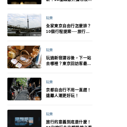
制：猛健樂、直髮梳、藍
牙耳機、暖暖包都有事！
最高還罰百萬！注意事項
玩樂
一次看！
全家東京自由行怎麼排？
10個行程提案──旅行不
再有人喊累喊無聊 X 爸媽
小孩都能找到喜歡的好玩
法！
玩樂
玩過新宿澀谷後，下一站
去哪裡？東京回訪客最推
薦下北澤
玩樂
京都自由行不用一直趕！
遠離人潮更好玩！
玩樂
旅行的意義到底是什麼！