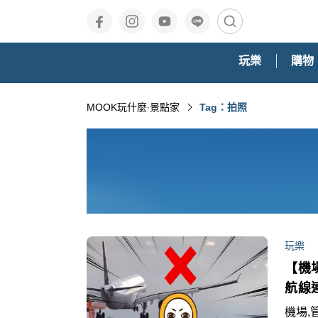
玩樂
購物
MOOK玩什麼‧景點家
Tag：拍照
玩樂
【機
航線
規範
機場,