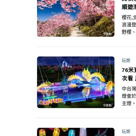
順遊
櫻花,
浪漫
野櫻
序幕，
圖玩1
玩樂
76
次看
中台灣
燈會於
主燈，
燈之
玩樂