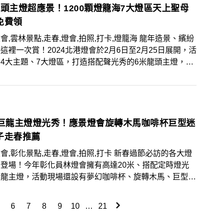
龍頭主燈超應景！1200顆燈籠海7大燈區天上聖母
免費領
會,雲林景點,走春,燈會,拍照,打卡,燈籠海 龍年造景、繽紛
這裡一次賞！2024北港燈會於2月6日至2月25日展開，活
4大主題、7大燈區，打造搭配聲光秀的6米龍頭主燈，以
00顆燈籠海、500顆彩繪鼓仔燈海，燈會的原鄉就在北港，
燈的人快安排造訪最傳統的北港燈會！
米巨龍主燈燈光秀！應景燈會旋轉木馬咖啡杯巨型迷
子走春推薦
會,彰化景點,走春,燈會,拍照,打卡 新春過節必訪的各大燈
登場！今年彰化員林燈會擁有高達20米、搭配定時燈光
巨龍主燈，活動現場還設有夢幻咖啡杯、旋轉木馬、巨型迷
樂區，推薦帶小朋友一起前往走春賞燈！
6
7
8
9
10
…
21