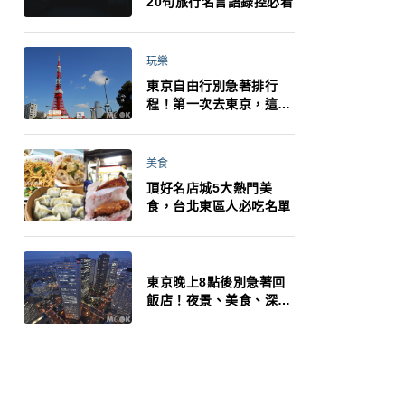
20句旅行名言語錄控必看
玩樂
東京自由行別急著排行
程！第一次去東京，這10
件事更重要
美食
頂好名店城5大熱門美
食，台北東區人必吃名單
東京晚上8點後別急著回
飯店！夜景、美食、深夜
玩法一次整理，東京人的
夜生活才正要開始