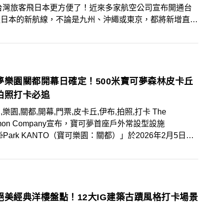
台灣旅客飛日本更方便了！近來多家航空公司宣布開通台
返日本的新航線，不論是九州、沖繩或東京，都將新增直飛
。不過，旅客在機場拍照時也得更加留意，因為新法上路
部分機場區域若未經許可攝影，恐面臨高額罰金甚至刑責。
夢樂園關都開幕日確定！500米寶可夢森林皮卡丘
拍照打卡必追
,樂園,關都,開幕,門票,皮卡丘,伊布,拍照,打卡 The
émon Company宣布，寶可夢首座戶外常設型設施
kéPark KANTO（寶可樂園：關都）」於2026年2月5日正
，門票搶先於11月21日起開放販售！寶可夢粉絲們必
絕美經典洋樓盤點！12大IG建築古蹟風格打卡場景