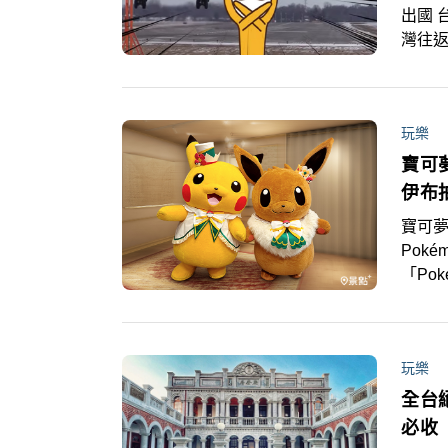
出國 
灣往
選項
後，
玩樂
寶可
伊布
寶可夢
Pok
「Po
式開幕
追！
玩樂
全台
必收