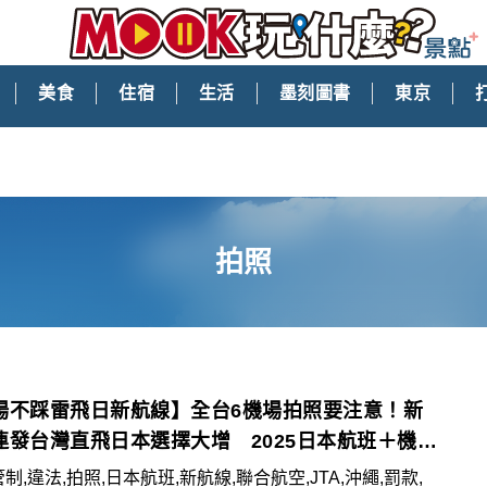
美食
住宿
生活
墨刻圖書
東京
拍照
場不踩雷飛日新航線】全台6機場拍照要注意！新
連發台灣直飛日本選擇大增 2025日本航班＋機場
一次看
管制,違法,拍照,日本航班,新航線,聯合航空,JTA,沖繩,罰款,