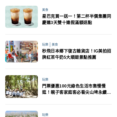
美食
星巴克買一送一！第二杯半價集團同
慶連3天雙十連假滿額送點
玩樂
美食
秒飛日本鄉下復古雜貨店！IG美拍招
牌紅茶牛奶5大順遊景點推薦
玩樂
門票優惠100元綠色生活市集慢慢
逛！親子客家庭客必看尖山埤永續生
活月以行動譜寫綠色未來
玩樂