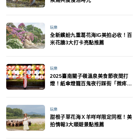
候鳥共度慢活時光
玩樂
全新繽紛九重葛花海IG美拍必收！百
米花牆3大打卡亮點推薦
玩樂
2025臺南關子嶺溫泉美食節夜間打
燈！紙傘燈籠百鬼夜行踩街「微疼」
聯名小提燈總價值6萬元好禮
玩樂
甜根子草花海Ｘ羊咩咩限定同框！美
拍情報3大順遊景點推薦