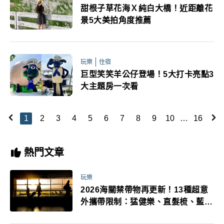
甜根子草花海Ｘ純白大橋！近距離花
景5大美拍角度推薦
玩樂
住宿
巨型笑笑羊公仔登場！5大打卡亮點3
大主題房一次看
1
2
3
4
5
6
7
8
9
10
…
16
熱門文章
玩樂
2026海關禁帶物再更新！13種超意
外攜帶限制：猛健樂、直髮梳、藍牙
耳機、暖暖包都有事！最高還罰百