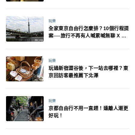
耳機、暖暖包都有事！最高還罰百
萬！注意事項一次看！
玩樂
全家東京自由行怎麼排？10個行程提
案──旅行不再有人喊累喊無聊 X 爸
媽小孩都能找到喜歡的好玩法！
玩樂
玩過新宿澀谷後，下一站去哪裡？東
京回訪客最推薦下北澤
玩樂
京都自由行不用一直趕！遠離人潮更
好玩！