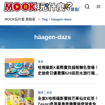
MOOK玩什麼‧景點家
Tag：häagen-dazs
häagen-dazs
美食
哈根達斯X星際寶貝超萌聯名登場！
史迪奇日優惠價626送防水旅行箱貼
紙
購物
美食
全家X哈根達斯蜜桃芒果仙女紅茶！
Zespri奇異果集章趣電扇便當盒免費