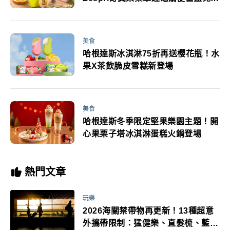
送
美食
哈根達斯冰淇淋75折再送櫻花瓶！水
果X茶飲脆皮雪糕新登場
美食
哈根達斯冬季限定堅果樂園主題！開
心果栗子塔冰淇淋蛋糕火鍋登場
熱門文章
玩樂
2026海關禁帶物再更新！13種超意
外攜帶限制：猛健樂、直髮梳、藍牙