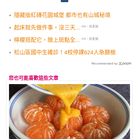
隱藏版紅磚花園城堡 都市也有山城秘境
起床就先做件事，沒三天...
PR・新素簡
檸檬搭配它，臉上斑點全...
PR・新素簡
松山區國中生確診！4校停課624人急篩檢
Recommended by
您也可能喜歡這些文章