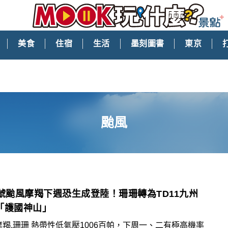
美食
住宿
生活
墨刻圖書
東京
颱風
1號颱風摩羯下週恐生成登陸！珊珊轉為TD11九州
「護國神山」
摩羯,珊珊 熱帶性低氣壓1006百帕，下周一、二有極高機率