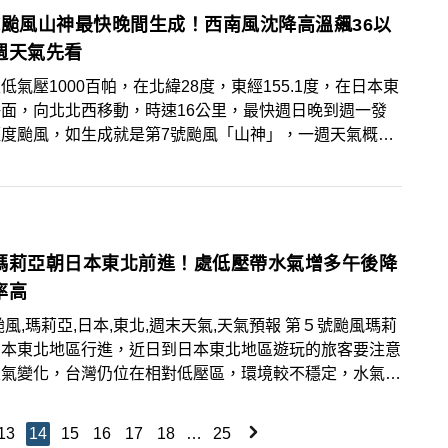
，外出活動仍要記得多補充水分並做好防曬。
號颱風山神最快晚間生成！西南風沈降高溫飆36以
週天氣先看
低氣壓1000百帕，在北緯28度，東經155.1度，在日本東
面，向北北西移動，時速16公里，最快週日晚到週一發
輕度颱風，如生成就是第7號颱風「山神」，一週天氣概況
。
瑪莉亞朝日本東北前進！處低壓帶水氣增多午後降
率高
風,瑪莉亞,日本,東北,週末天氣,天氣預報 第５號颱風瑪莉
日本東北地區行進，近日到日本東北地區遊玩的旅客要注意
天氣變化，台灣仍位在相對低壓區，環境較不穩定，水氣也
，午後降雨機率高，白天沒下雨時仍感受悶熱，要多留意天
變化，週末天氣預報先看。
13
14
15
16
17
18
…
25