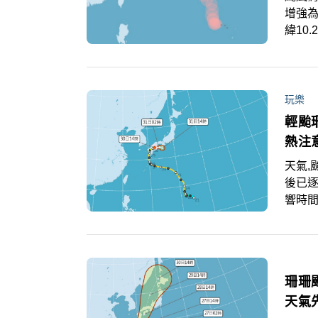
增強為
緯10
時速2
玩樂
輕颱
熱注
天氣,颱
後已
響時間
人失蹤
本州
與傷亡
遊者
珊珊
雲到
天氣
南部