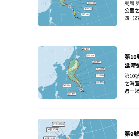
颱風,
公里
四（2
新動
皆落在
第1
延時
第10
之海
週一
最新
天太
強對
第9