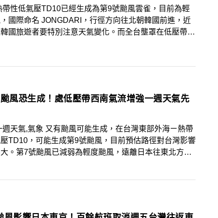
熱帶性低氣壓TD10已經生成為第9號颱風雲雀，目前為輕
，國際命名 JONGDARI，行徑方向往北朝韓國前進，近
往韓國旅遊者要特別注意天氣變化。而全台壟罩在低壓帶，
西南氣流旺盛，氣象署已發布大雨特報，全台各地皆要注意
強降雨。
號颱風恐生成！處低壓帶西南氣流增強一週天氣先
 又有颱風可能生成，在台灣東部外海ㄧ熱帶
壓TD10，可能生成第9號颱風，目前預估路徑對台灣影響
不大。第7號颱風已減弱為輕度颱風，遠離日本往東北方向
。受到低壓帶影響及西南風增強接下來一週天氣仍不穩定。
颱風影響日本東京！百餘航班取消週五台灣往返東