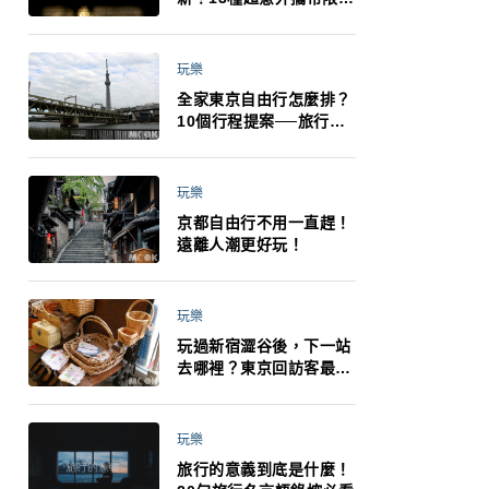
制：猛健樂、直髮梳、藍
牙耳機、暖暖包都有事！
最高還罰百萬！注意事項
玩樂
一次看！
全家東京自由行怎麼排？
10個行程提案──旅行不
再有人喊累喊無聊 X 爸媽
小孩都能找到喜歡的好玩
法！
玩樂
京都自由行不用一直趕！
遠離人潮更好玩！
玩樂
玩過新宿澀谷後，下一站
去哪裡？東京回訪客最推
薦下北澤
玩樂
旅行的意義到底是什麼！