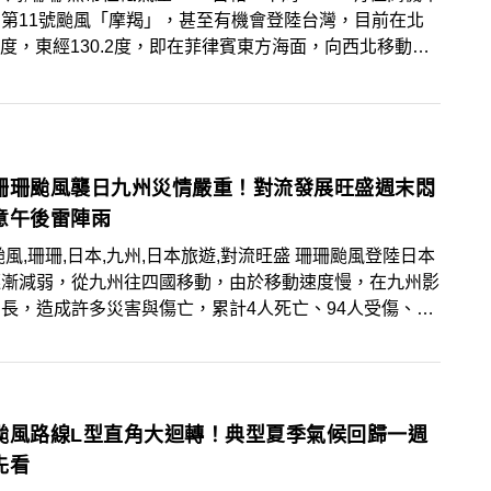
第11號颱風「摩羯」，甚至有機會登陸台灣，目前在北
.2度，東經130.2度，即在菲律賓東方海面，向西北移動，
0公里，下週天氣變化大，須密切注意！
珊珊颱風襲日九州災情嚴重！對流發展旺盛週末悶
意午後雷陣雨
風,珊珊,日本,九州,日本旅遊,對流旺盛 珊珊颱風登陸日本
逐漸減弱，從九州往四國移動，由於移動速度慢，在九州影
長，造成許多災害與傷亡，累計4人死亡、94人受傷、1
 中颱珊珊颱風登陸日本後已逐漸減弱，從九州往四國與
移動，由於移動速度慢，在九州影響時間長，造成許多災害
，累計4人死亡、94人受傷、2人失蹤，近日前往日本旅
仍要注意珊珊颱風帶來的天氣變化。暑假最後一週各地為多
颱風路線L型直角大迴轉！典型夏季氣候回歸一週
晴，午後中南部地區及其他山區有局部短暫雷陣雨，清晨中
先看
地區有零星短暫陣雨。