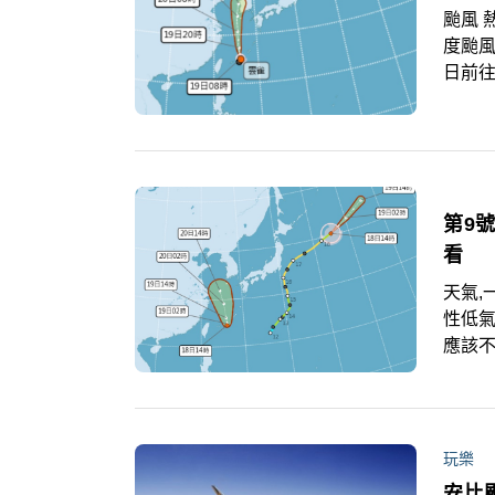
颱風 
度颱風
日前
加上
延時
第9
看
天氣,一週天氣,氣象
性低氣
應該
行進
玩樂
安比