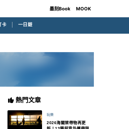
墨刻Book
MOOK
打卡
一日遊
熱門文章
玩樂
2026海關禁帶物再更
新！13種超意外攜帶限