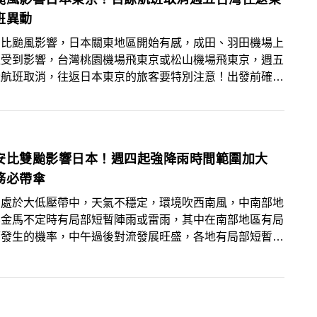
班異動
安比颱風影響，日本關東地區開始有感，成田、羽田機場上
班受到影響，台灣桃園機場飛東京或松山機場飛東京，週五
量航班取消，往返日本東京的旅客要特別注意！出發前確認
資訊。
安比雙颱影響日本！週四起強降雨時間範圍加大
務必帶傘
仍處於大低壓帶中，天氣不穩定，環境吹西南風，中南部地
澎金馬不定時有局部短暫陣雨或雷雨，其中在南部地區有局
雨發生的機率，中午過後對流發展旺盛，各地有局部短暫雷
，易有短延時強降雨，伴隨雷擊及強陣風，尤其中部以北地
東半部山區雨有局部大雨或豪雨發生的機率，並且午後雷陣
可能持續到晚上，外出請注意天氣的變化並攜帶雨具備用；
方面，各地高溫普遍為３２至３４度，白天沒下雨時感受稍