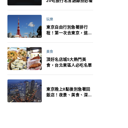
20句旅行名言語錄控必看
玩樂
東京自由行別急著排行
程！第一次去東京，這10
件事更重要
美食
頂好名店城5大熱門美
食，台北東區人必吃名單
東京晚上8點後別急著回
飯店！夜景、美食、深夜
玩法一次整理，東京人的
夜生活才正要開始