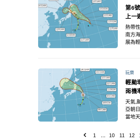
悶熱
第6
上一
熱帶性
南方海
展為
先看
玩樂
輕颱
雨機
天氣,颱
亞朝
當地
較多
氣的
1
…
10
11
12