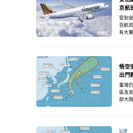
京航
受到
百航
有大
航班
悟空
出門
臺灣
區及
部大
陣雨
區及
雨有
氣溫
玩樂