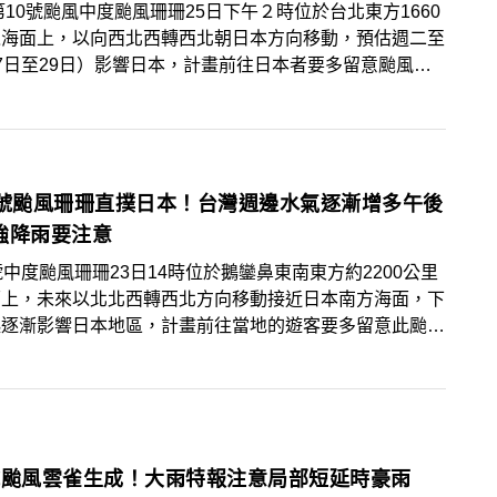
第10號颱風中度颱風珊珊25日下午２時位於台北東方1660
之海面上，以向西北西轉西北朝日本方向移動，預估週二至
7日至29日）影響日本，計畫前往日本者要多留意颱風最
態及航班資訊。未來一週台灣地區屬於典型夏季天氣，高溫
32度到35
0號颱風珊珊直撲日本！台灣週邊水氣逐漸增多午後
強降雨要注意
號中度颱風珊珊23日14時位於鵝鑾鼻東南東方約2200公里
面上，未來以北北西轉西北方向移動接近日本南方海面，下
起逐漸影響日本地區，計畫前往當地的遊客要多留意此颱風
動態及天候變化相關資訊。近期台灣附近水氣逐漸增多，白
陽加熱使天氣轉不穩定，午後易有較明顯雷陣雨，請多留意
流伴隨之短延時強降雨、雷擊、強風等劇烈天氣現象。
號颱風雲雀生成！大雨特報注意局部短延時豪雨