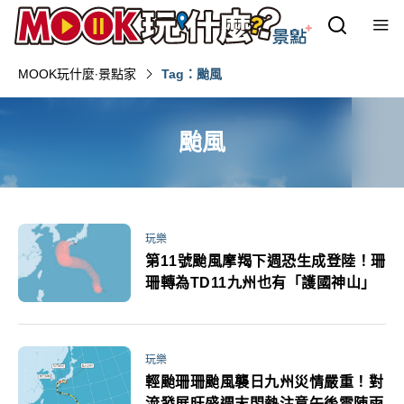
MOOK玩什麼‧景點家
Tag：颱風
颱風
玩樂
第11號颱風摩羯下週恐生成登陸！珊
珊轉為TD11九州也有「護國神山」
玩樂
輕颱珊珊颱風襲日九州災情嚴重！對
流發展旺盛週末悶熱注意午後雷陣雨