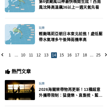
第6號颱風山神最快晚間生成！西南
風沈降高溫飆36以上一週天氣先看
玩樂
輕颱瑪莉亞朝日本東北前進！處低壓
帶水氣增多午後降雨機率高
1
…
10
11
12
13
14
15
16
17
18
…
25
熱門文章
玩樂
2026海關禁帶物再更新！13種超意
外攜帶限制：猛健樂、直髮梳、藍牙
耳機、暖暖包都有事！最高還罰百
萬！注意事項一次看！