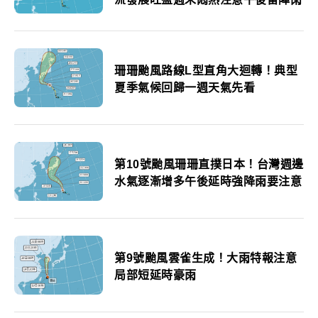
珊珊颱風路線L型直角大迴轉！典型
夏季氣候回歸一週天氣先看
第10號颱風珊珊直撲日本！台灣週邊
水氣逐漸增多午後延時強降雨要注意
第9號颱風雲雀生成！大雨特報注意
局部短延時豪雨