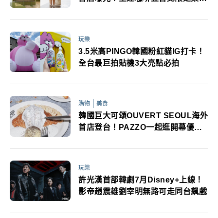
亮點必看
玩樂
3.5米高PINGO韓國粉紅貓IG打卡！
全台最巨拍貼機3大亮點必拍
購物
美食
韓國巨大可頌OUVERT SEOUL海外
首店登台！PAZZO一起逛開幕優惠
必看
玩樂
許光漢首部韓劇7月Disney+上線！
影帝趙震雄劉宰明無路可走同台飆戲