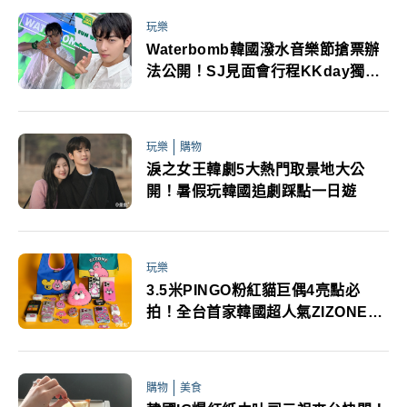
玩樂
Waterbomb韓國潑水音樂節搶票辦
法公開！SJ見面會行程KKday獨家
開賣
玩樂
購物
淚之女王韓劇5大熱門取景地大公
開！暑假玩韓國追劇踩點一日遊
玩樂
3.5米PINGO粉紅貓巨偶4亮點必
拍！全台首家韓國超人氣ZIZONE百
款周邊快閃
購物
美食