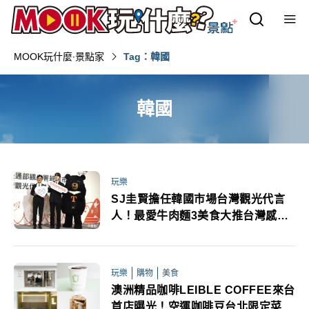
MOOK玩什麼‧景點家
Tag：韓國
韓國
玩樂
SJ圭賢擔任韓國市場台灣觀光代言
人！最愛牛肉麵3美食大推台灣感性
帶動韓國旅客哈台
玩樂
購物
美食
澳洲精品咖啡LEIBLE COFFEE來台
首店曝光！空運咖啡豆台北限定菜單