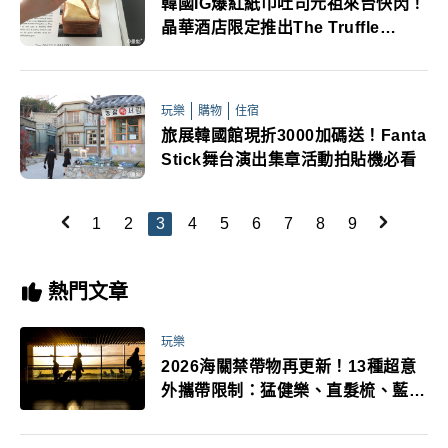
韓國IG爆紅紙巾吐司元祖來台快閃！
晶華酒店限定推出The Truffle
Bakery下午茶
玩樂
購物
住宿
旅展韓國館現折3000加碼送！Fanta
Stick舞台演出集章活動拍貼機必看
1
2
3
4
5
6
7
8
9
熱門文章
玩樂
2026海關禁帶物再更新！13種超意
外攜帶限制：猛健樂、直髮梳、藍牙
耳機、暖暖包都有事！最高還罰百
萬！注意事項一次看！