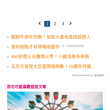
1
2
3
龍蝦牛排吃到飽！加拿大產地直送超誘人
做到這點才有資格說愛你
PR・台灣癌症基金會
480秒煙火光雕噴火秀！小雞洛蒂多蒂熱氣
球水滴寶寶 演唱會卡司必看
五月天首登大巨蛋開唱倒數！25週年特展6
大展區主題公車吸粉朝聖
Recommended by
您也可能喜歡這些文章