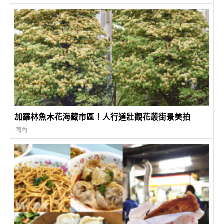
加羅林魚木花海藏市區！人行道壯觀花叢街景美拍
國內