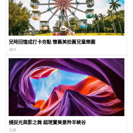
兒時回憶成打卡夯點 懷舊美拍舊兒童樂園
國內
捕捉光與影之舞 超現實美景羚羊峽谷
玩樂