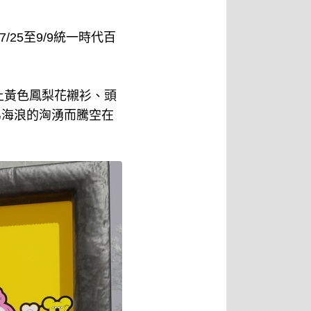
7/25至9/9統一時代百
上黃色鳳梨花襯衫、頭
爲海浪的洶湧而騰空在