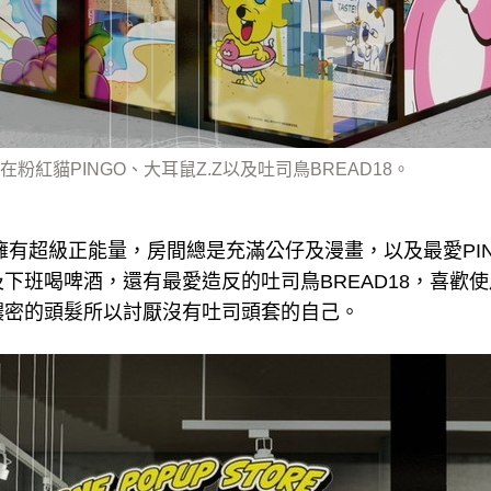
在粉紅貓PINGO、大耳鼠Z.Z以及吐司鳥BREAD18。
O擁有超級正能量，房間總是充滿公仔及漫畫，以及最愛PIN
下班喝啤酒，還有最愛造反的吐司鳥BREAD18，喜歡
濃密的頭髮所以討厭沒有吐司頭套的自己。