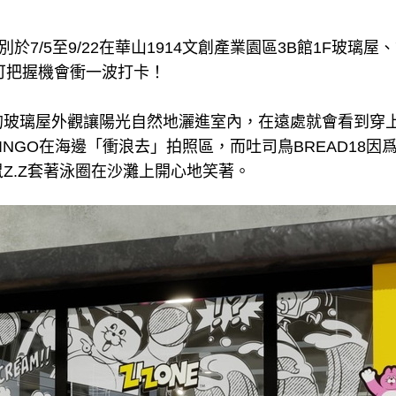
別於7/5至9/22在華山1914文創產業園區3B館1F玻璃屋、
可把握機會衝一波打卡！
的玻璃屋外觀讓陽光自然地灑進室內，在遠處就會看到穿
INGO在海邊「衝浪去」拍照區，而吐司鳥BREAD18因
Z.Z套著泳圈在沙灘上開心地笑著。