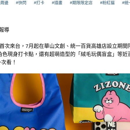
#周邊
#快閃
#打卡
#插畫
#期限限定店
#粉紅貓
#統
理報導
NE首次來台，7月起在華山文創、統一百貨高雄店設立期
氣角色現身打卡點，還有超萌造型的「絨毛玩偶盲盒」等近
一次看！