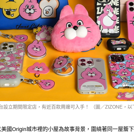
來台設立期間限定店，有近百款周邊可入手！ （圖／ZIZONE，以
N以美國Origin城市裡的小屋為故事背景，圍繞著同一屋